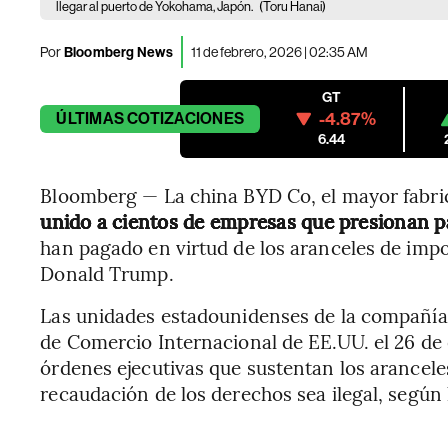
llegar al puerto de Yokohama, Japón.
(Toru Hanai)
Por
Bloomberg News
11 de febrero, 2026 | 02:35 AM
GT
-4.87%
ÚLTIMAS
COTIZACIONES
6.44
Bloomberg — La china BYD Co, el mayor fabric
unido a cientos de empresas que presionan pa
han pagado en virtud de los aranceles de imp
Donald Trump.
Las unidades estadounidenses de la compañía
de Comercio Internacional de EE.UU. el 26 d
órdenes ejecutivas que sustentan los aranceles
recaudación de los derechos sea ilegal, según 