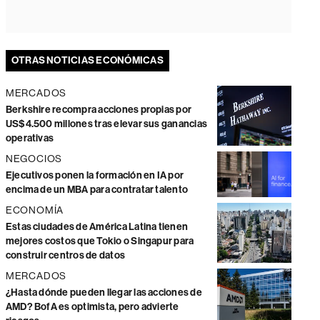
OTRAS NOTICIAS ECONÓMICAS
MERCADOS
Berkshire recompra acciones propias por
US$4.500 millones tras elevar sus ganancias
operativas
NEGOCIOS
Ejecutivos ponen la formación en IA por
encima de un MBA para contratar talento
ECONOMÍA
Estas ciudades de América Latina tienen
mejores costos que Tokio o Singapur para
construir centros de datos
MERCADOS
¿Hasta dónde pueden llegar las acciones de
AMD? BofA es optimista, pero advierte