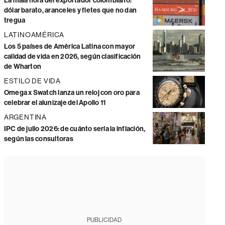
La mala hora del exportador colombiano:
dólar barato, aranceles y fletes que no dan
tregua
LATINOAMÉRICA
Los 5 países de América Latina con mayor
calidad de vida en 2026, según clasificación
de Wharton
ESTILO DE VIDA
Omega x Swatch lanza un reloj con oro para
celebrar el alunizaje del Apollo 11
ARGENTINA
IPC de julio 2026: de cuánto sería la inflación,
según las consultoras
PUBLICIDAD