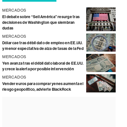
MERCADOS
El debate sobre “Sell América” resurge tras
decisiones de Washington que siembran
dudas
MERCADOS
Dólar cae tras débil dato de empleo en EE.UU.
y menor expectativa de alza de tasas de la Fed
MERCADOS
Yen avanza tras el débil dato laboral de EE.UU.
y crece la alerta por posible intervención
MERCADOS
Vender euros para comprar yenes aumenta el
riesgo geopolítico, advierte BlackRock