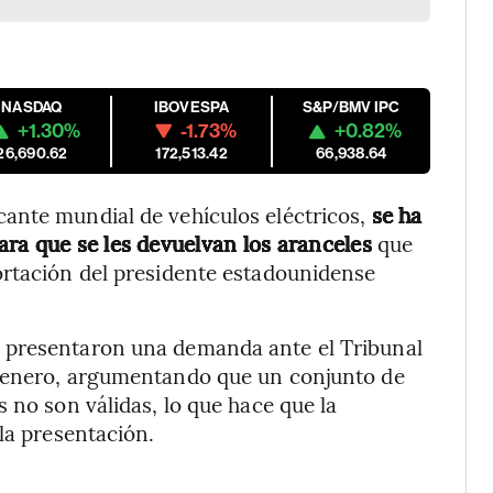
NASDAQ
IBOVESPA
S&P/BMV IPC
+1.30%
-1.73%
+0.82%
26,690.62
172,513.42
66,938.64
ante mundial de vehículos eléctricos,
se ha
ra que se les devuelvan los aranceles
que
ortación del presidente estadounidense
 presentaron una demanda ante el Tribunal
e enero, argumentando que un conjunto de
 no son válidas, lo que hace que la
la presentación.