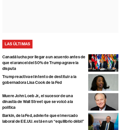
LAS ÚLTIMAS
Canadá lucha por llegar a un acuerdo antes de
que el arancel del 50% de Trump agrave la
disputa
Trump reactiva el intento de destituir a la
gobernadora Lisa Cook de la Fed
Muere John Loeb Jr., el sucesor de una
dinastía de Wall Street que se volcó a la
política
Barkin, de la Fed, advierte que el mercado
laboral de EE.UU. está en un “equilibrio débil”