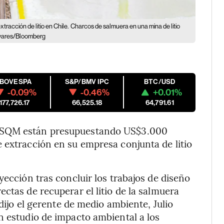
racción de litio en Chile.
Charcos de salmuera en una mina de litio
livares/Bloomberg
IBOVESPA
S&P/BMV IPC
BTC/USD
-0.09%
-0.46%
+0.01%
177,726.17
66,525.18
64,791.61
y SQM están presupuestando US$3.000
 extracción en su empresa conjunta de litio
yección tras concluir los trabajos de diseño
ctas de recuperar el litio de la salmuera
 dijo el gerente de medio ambiente, Julio
n estudio de impacto ambiental a los