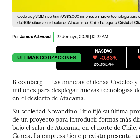
Codelco y SQM invertirán US$3.000 millones en nueva tecnología para ext
de SQM situada en el salar de Atacama, en Chile. Fotógrafo: Cristóbal O
Por
James Attwood
27 de mayo, 2026 | 12:27 AM
NASDAQ
-0.83%
ÚLTIMAS
COTIZACIONES
26,363.44
Bloomberg — Las mineras chilenas Codelco 
millones para desplegar nuevas tecnologías de
en el desierto de Atacama.
Su sociedad Novandino Litio fijó su última pro
de un proyecto para introducir formas más dire
bajo el salar de Atacama, en el norte de Chile,
García. La empresa tiene previsto presentar u