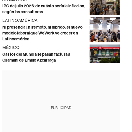
IPC de julio 2026: de cuánto sería la inflación,
según las consultoras
LATINOAMÉRICA
Ni presencial, ni remoto, ni híbrido: el nuevo
modelo laboral que WeWork ve crecer en
Latinoamérica
MÉXICO
Gastos del Mundial le pasan factura a
Ollamani de Emilio Azcárraga
PUBLICIDAD