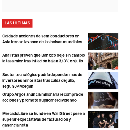
LAS ÚLTIMAS
Caída de acciones de semiconductores en
Asia frena el avance de las bolsas mundiales
Analistas prevén que Banxico deje sin cambio
la tasa mientras inflación baja a 3,13% en julio
Sector tecnológico podría depender más de
inversores minoristas tras caída de julio,
según JPMorgan
Grupo Argos anuncia millonaria recompra de
acciones y promete duplicar el dividendo
MercadoLibre se hunde en Wall Street pese a
superar expectativas de facturación y
ganancia neta