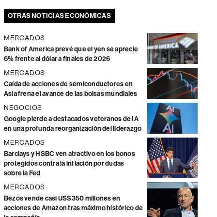
OTRAS NOTICIAS ECONÓMICAS
MERCADOS
Bank of America prevé que el yen se aprecie
6% frente al dólar a finales de 2026
MERCADOS
Caída de acciones de semiconductores en
Asia frena el avance de las bolsas mundiales
NEGOCIOS
Google pierde a destacados veteranos de IA
en una profunda reorganización del liderazgo
MERCADOS
Barclays y HSBC ven atractivo en los bonos
protegidos contra la inflación por dudas
sobre la Fed
MERCADOS
Bezos vende casi US$350 millones en
acciones de Amazon tras máximo histórico de