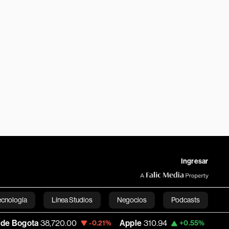
Ingresar
ecnología
Línea Studios
Negocios
Podcasts
720.00
Apple
310.94
USD COP
3,175.95
-0.21%
+0.55%
English