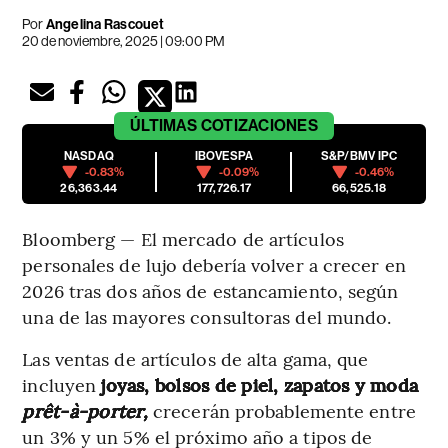
Por
Angelina Rascouet
20 de noviembre, 2025 | 09:00 PM
ÚLTIMAS
COTIZACIONES
NASDAQ
IBOVESPA
S&P/BMV IPC
-0.83%
-0.09%
-0.46%
26,363.44
177,726.17
66,525.18
Bloomberg — El mercado de artículos
personales de lujo debería volver a crecer en
2026 tras dos años de estancamiento, según
una de las mayores consultoras del mundo.
Las ventas de artículos de alta gama, que
incluyen
joyas, bolsos de piel, zapatos y moda
prêt-à-porter,
crecerán probablemente entre
un 3% y un 5% el próximo año a tipos de