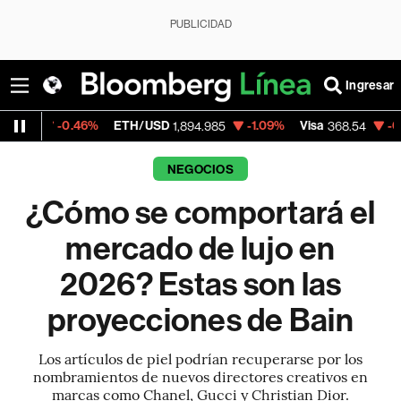
PUBLICIDAD
Ingresar
.46%
ETH/USD
-1.09%
Visa
-0.28%
Merc
1,894.985
368.54
NEGOCIOS
¿Cómo se comportará el
mercado de lujo en
2026? Estas son las
proyecciones de Bain
Los artículos de piel podrían recuperarse por los
nombramientos de nuevos directores creativos en
marcas como Chanel, Gucci y Christian Dior.