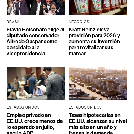
BRASIL
NEGOCIOS
Flávio Bolsonaro elige al
Kraft Heinz eleva
diputado conservador
previsión para 2026 y
Alfredo Gaspar como
aumenta su inversión
candidato a la
para revitalizar sus
vicepresidencia
marcas
ESTADOS UNIDOS
ESTADOS UNIDOS
Empleo privado en
Tasas hipotecarias en
EE.UU. crece menos de
EE.UU. alcanzan su nivel
lo esperado en julio,
más alto en un año y
según ADP
frenan la demanda