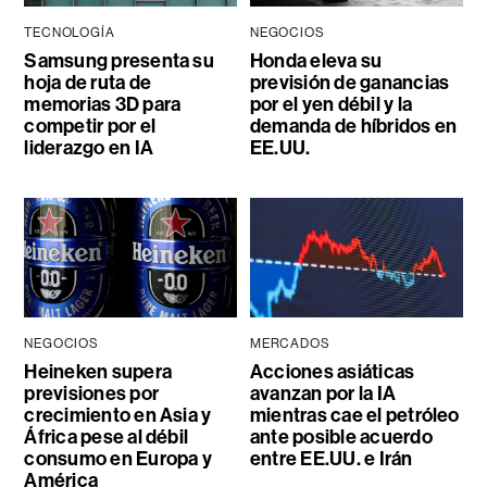
TECNOLOGÍA
NEGOCIOS
Samsung presenta su
Honda eleva su
hoja de ruta de
previsión de ganancias
memorias 3D para
por el yen débil y la
competir por el
demanda de híbridos en
liderazgo en IA
EE.UU.
NEGOCIOS
MERCADOS
Heineken supera
Acciones asiáticas
previsiones por
avanzan por la IA
crecimiento en Asia y
mientras cae el petróleo
África pese al débil
ante posible acuerdo
consumo en Europa y
entre EE.UU. e Irán
América