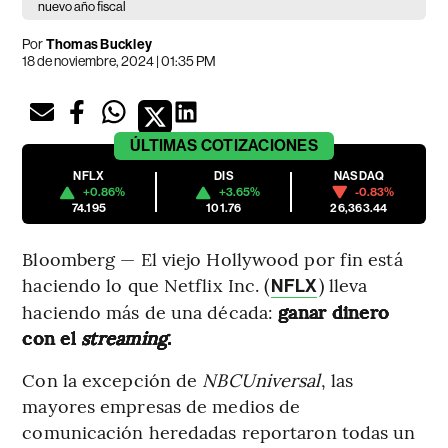
nuevo año fiscal
Por
Thomas Buckley
18 de noviembre, 2024 | 01:35 PM
ÚLTIMAS
COTIZACIONES
NFLX
DIS
NASDAQ
+0.86%
+3.65%
-0.83%
74.195
101.76
26,363.44
Bloomberg — El viejo Hollywood por fin está
haciendo lo que Netflix Inc. (
) lleva
NFLX
haciendo más de una década:
ganar dinero
con el
streaming
.
Con la excepción de
NBCUniversal
, las
mayores empresas de medios de
comunicación heredadas reportaron todas un