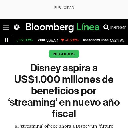
PUBLICIDAD
Ingresar
.33%
Visa
-0.28%
MercadoLibre
+1.85%
Ba
368.54
1,924.95
NEGOCIOS
Disney aspira a
US$1.000 millones de
beneficios por
‘streaming’ en nuevo año
fiscal
El ‘streaming’ ofrece ahora a Disney un “futuro