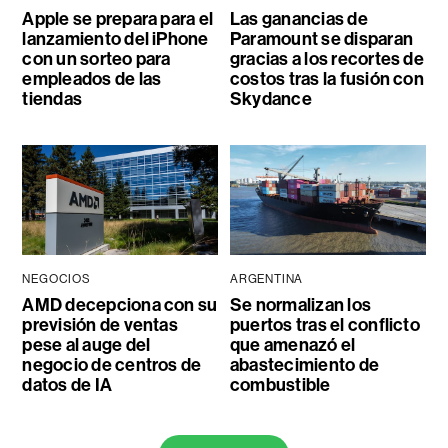
Apple se prepara para el
Las ganancias de
lanzamiento del iPhone
Paramount se disparan
con un sorteo para
gracias a los recortes de
empleados de las
costos tras la fusión con
tiendas
Skydance
NEGOCIOS
ARGENTINA
AMD decepciona con su
Se normalizan los
previsión de ventas
puertos tras el conflicto
pese al auge del
que amenazó el
negocio de centros de
abastecimiento de
datos de IA
combustible