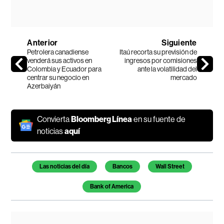
Anterior
Siguiente
Petrolera canadiense
Itaú recorta su previsión de
venderá sus activos en
ingresos por comisiones
Colombia y Ecuador para
ante la volatilidad del
centrar su negocio en
mercado
Azerbaiyán
Convierta
Bloomberg Línea
en su fuente de
noticias
aquí
Temas de este artículo
Las noticias del día
Bancos
Wall Street
Bank of America