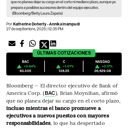
que no planea dejar su cargo en el corto ni mediano plazo, aunque ya
prepara a posibles sucesores dentro del equipo ejecutivo.
(Bloomberg/Betty Laura Zapata)
Por
Katherine Doherty - Annika Inampudi
27 de septiembre, 2025 | 12:35 PM
ÚLTIMAS
COTIZACIONES
BAC
C
NASDAQ
+0.64%
+1.01%
+0.17%
63.305
138.25
26,629.08
Bloomberg — El director ejecutivo de Bank of
America Corp. (
), Brian Moynihan, afirmó
BAC
que no planea dejar su cargo en el corto plazo,
incluso mientras el banco promueve a
ejecutivos a nuevos puestos con mayores
responsabilidades
, lo que ha despertado