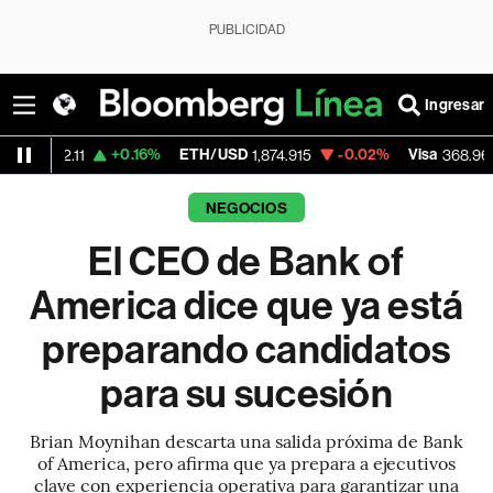
PUBLICIDAD
Ingresar
+0.16%
ETH/USD
-0.02%
Visa
-0.17%
1,874.915
368.965
NEGOCIOS
El CEO de Bank of
America dice que ya está
preparando candidatos
para su sucesión
Brian Moynihan descarta una salida próxima de Bank
of America, pero afirma que ya prepara a ejecutivos
clave con experiencia operativa para garantizar una