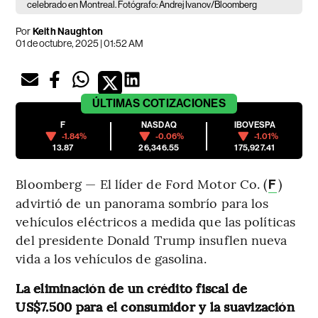
celebrado en Montreal. Fotógrafo: Andrej Ivanov/Bloomberg
Por
Keith Naughton
01 de octubre, 2025 | 01:52 AM
ÚLTIMAS
COTIZACIONES
F
NASDAQ
IBOVESPA
-1.84%
-0.06%
-1.01%
13.87
26,346.55
175,927.41
Bloomberg — El líder de Ford Motor Co. (
)
F
advirtió de un panorama sombrío para los
vehículos eléctricos a medida que las políticas
del presidente Donald Trump insuflen nueva
vida a los vehículos de gasolina.
La eliminación de un crédito fiscal de
US$7.500 para el consumidor y la suavización