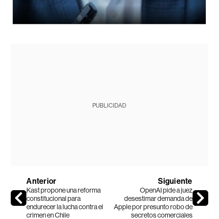
PUBLICIDAD
Anterior
Siguiente
Kast propone una reforma
OpenAI pide a juez
constitucional para
desestimar demanda de
endurecer la lucha contra el
Apple por presunto robo de
crimen en Chile
secretos comerciales