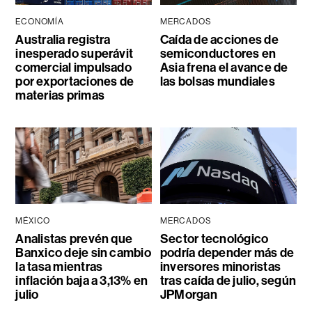
ECONOMÍA
MERCADOS
Australia registra
Caída de acciones de
inesperado superávit
semiconductores en
comercial impulsado
Asia frena el avance de
por exportaciones de
las bolsas mundiales
materias primas
MÉXICO
MERCADOS
Analistas prevén que
Sector tecnológico
Banxico deje sin cambio
podría depender más de
la tasa mientras
inversores minoristas
inflación baja a 3,13% en
tras caída de julio, según
julio
JPMorgan