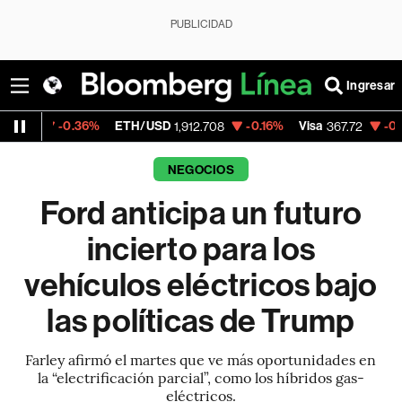
PUBLICIDAD
Ingresar
36%
ETH/USD
-0.16%
Visa
-0.22%
Mercad
1,912.708
367.72
NEGOCIOS
Ford anticipa un futuro
incierto para los
vehículos eléctricos bajo
las políticas de Trump
Farley afirmó el martes que ve más oportunidades en
la “electrificación parcial”, como los híbridos gas-
eléctricos.