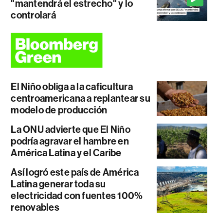
"mantendrá el estrecho" y lo
controlará
El Niño obliga a la caficultura
centroamericana a replantear su
modelo de producción
La ONU advierte que El Niño
podría agravar el hambre en
América Latina y el Caribe
Así logró este país de América
Latina generar toda su
electricidad con fuentes 100%
renovables