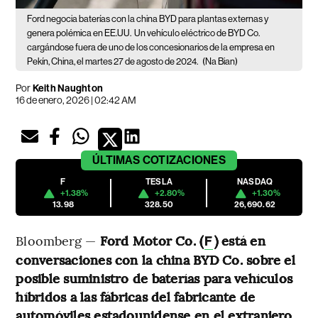
Ford negocia baterías con la china BYD para plantas externas y
genera polémica en EE.UU.
Un vehículo eléctrico de BYD Co.
cargándose fuera de uno de los concesionarios de la empresa en
Pekín, China, el martes 27 de agosto de 2024.
(Na Bian)
Por
Keith Naughton
16 de enero, 2026 | 02:42 AM
ÚLTIMAS
COTIZACIONES
F
TESLA
NASDAQ
+1.38%
+2.80%
+1.30%
13.98
328.50
26,690.62
Bloomberg —
Ford Motor Co. (
) está en
F
conversaciones con la china BYD Co. sobre el
posible suministro de baterías para vehículos
híbridos a las fábricas del fabricante de
automóviles estadounidense en el extranjero
,