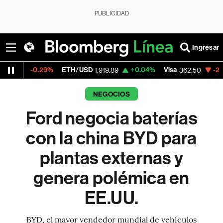
PUBLICIDAD
Ingresar
.29%
ETH/USD
+0.04%
Visa
-2.15%
Mercad
1,919.89
362.50
NEGOCIOS
Ford negocia baterías
con la china BYD para
plantas externas y
genera polémica en
EE.UU.
BYD, el mayor vendedor mundial de vehículos