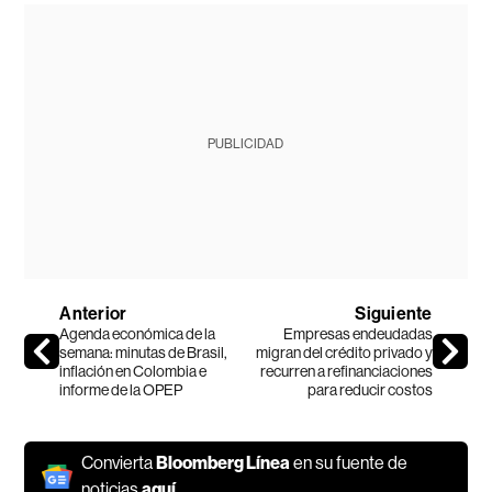
PUBLICIDAD
Anterior
Siguiente
Agenda económica de la
Empresas endeudadas
semana: minutas de Brasil,
migran del crédito privado y
inflación en Colombia e
recurren a refinanciaciones
informe de la OPEP
para reducir costos
Convierta
Bloomberg Línea
en su fuente de
noticias
aquí