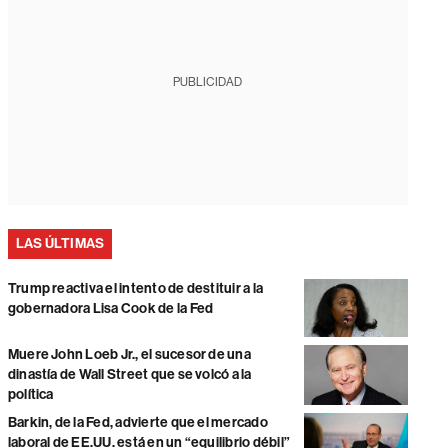
PUBLICIDAD
LAS ÚLTIMAS
Trump reactiva el intento de destituir a la
gobernadora Lisa Cook de la Fed
Muere John Loeb Jr., el sucesor de una
dinastía de Wall Street que se volcó a la
política
Barkin, de la Fed, advierte que el mercado
laboral de EE.UU. está en un “equilibrio débil”