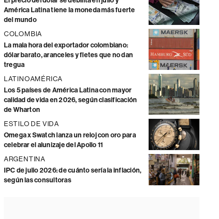
El precio del dólar se debilita en julio y
América Latina tiene la moneda más fuerte
del mundo
COLOMBIA
La mala hora del exportador colombiano:
dólar barato, aranceles y fletes que no dan
tregua
LATINOAMÉRICA
Los 5 países de América Latina con mayor
calidad de vida en 2026, según clasificación
de Wharton
ESTILO DE VIDA
Omega x Swatch lanza un reloj con oro para
celebrar el alunizaje del Apollo 11
ARGENTINA
IPC de julio 2026: de cuánto sería la inflación,
según las consultoras