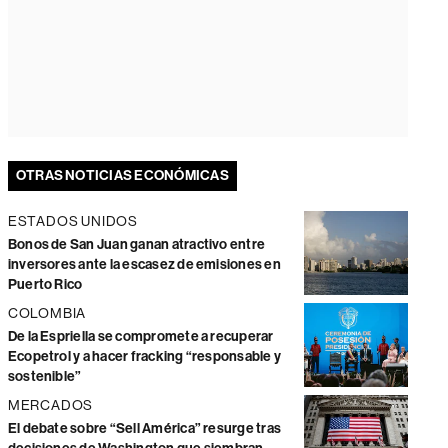
OTRAS NOTICIAS ECONÓMICAS
ESTADOS UNIDOS
Bonos de San Juan ganan atractivo entre
inversores ante la escasez de emisiones en
Puerto Rico
COLOMBIA
De la Espriella se compromete a recuperar
Ecopetrol y a hacer fracking “responsable y
sostenible”
MERCADOS
El debate sobre “Sell América” resurge tras