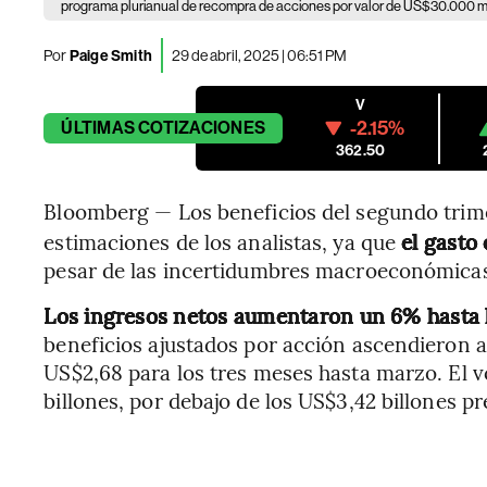
programa plurianual de recompra de acciones por valor de US$30.000 mi
Por
Paige Smith
29 de abril, 2025 | 06:51 PM
V
-2.15%
ÚLTIMAS
COTIZACIONES
362.50
Bloomberg — Los beneficios del segundo trime
estimaciones de los analistas, ya que
el gasto
pesar de las incertidumbres macroeconómica
Los ingresos netos aumentaron un 6% hasta 
beneficios ajustados por acción ascendieron a
US$2,68 para los tres meses hasta marzo. El 
billones, por debajo de los US$3,42 billones pr