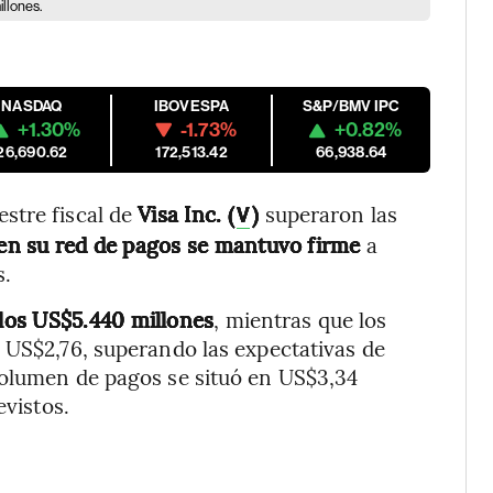
llones.
NASDAQ
IBOVESPA
S&P/BMV IPC
+1.30%
-1.73%
+0.82%
26,690.62
172,513.42
66,938.64
stre fiscal de
Visa Inc. (
)
superaron las
V
 en su red de pagos se mantuvo firme
a
s.
los US$5.440 millones
, mientras que los
 US$2,76, superando las expectativas de
volumen de pagos se situó en US$3,34
evistos.