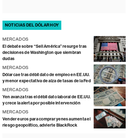
NOTICIAS DEL DÓLAR HOY
MERCADOS
El debate sobre “Sell América” resurge tras
decisiones de Washington que siembran
dudas
MERCADOS
Dólar cae tras débil dato de empleo en EE.UU.
y menor expectativa de alza de tasas de la Fed
MERCADOS
Yen avanza tras el débil dato laboral de EE.UU.
y crece la alerta por posible intervención
MERCADOS
Vender euros para comprar yenes aumenta el
riesgo geopolítico, advierte BlackRock