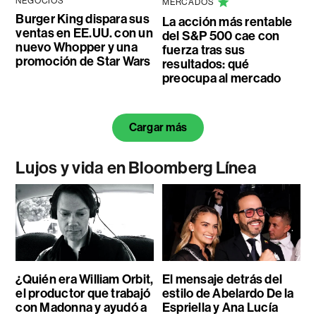
NEGOCIOS
MERCADOS
Burger King dispara sus
La acción más rentable
ventas en EE.UU. con un
del S&P 500 cae con
nuevo Whopper y una
fuerza tras sus
promoción de Star Wars
resultados: qué
preocupa al mercado
Cargar más
Lujos y vida en Bloomberg Línea
¿Quién era William Orbit,
El mensaje detrás del
el productor que trabajó
estilo de Abelardo De la
con Madonna y ayudó a
Espriella y Ana Lucía