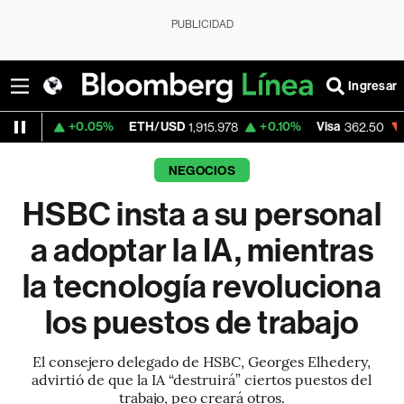
PUBLICIDAD
Ingresar
+0.05%
ETH/USD
+0.10%
Visa
-2.15%
Me
1,915.978
362.50
NEGOCIOS
HSBC insta a su personal
a adoptar la IA, mientras
la tecnología revoluciona
los puestos de trabajo
El consejero delegado de HSBC, Georges Elhedery,
advirtió de que la IA “destruirá” ciertos puestos del
trabajo, peo creará otros.