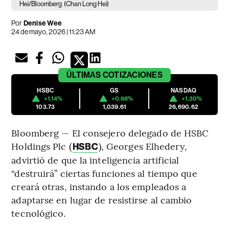
Hei/Bloomberg
(Chan Long Hei)
Por
Denise Wee
24 de mayo, 2026 | 11:23 AM
ÚLTIMAS
COTIZACIONES
HSBC
GS
NASDAQ
+1.14%
+0.68%
+1.30%
103.73
1,039.61
26,690.62
Bloomberg — El consejero delegado de HSBC
Holdings Plc (
), Georges Elhedery,
HSBC
advirtió de que la inteligencia artificial
“destruirá” ciertas funciones al tiempo que
creará otras, instando a los empleados a
adaptarse en lugar de resistirse al cambio
tecnológico.