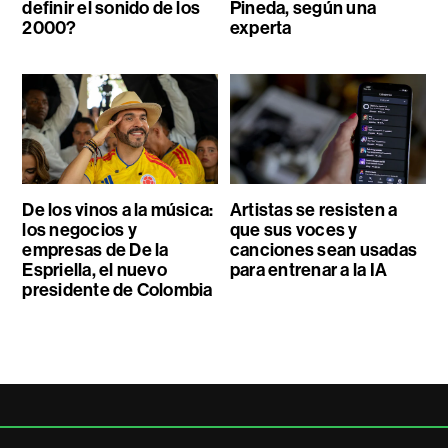
definir el sonido de los
Pineda, según una
2000?
experta
De los vinos a la música:
Artistas se resisten a
los negocios y
que sus voces y
empresas de De la
canciones sean usadas
Espriella, el nuevo
para entrenar a la IA
presidente de Colombia