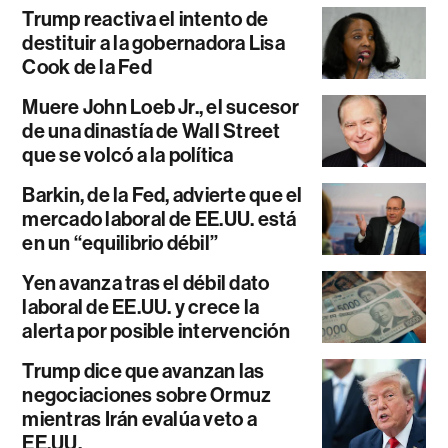
Trump reactiva el intento de
destituir a la gobernadora Lisa
Cook de la Fed
Muere John Loeb Jr., el sucesor
de una dinastía de Wall Street
que se volcó a la política
Barkin, de la Fed, advierte que el
mercado laboral de EE.UU. está
en un “equilibrio débil”
Yen avanza tras el débil dato
laboral de EE.UU. y crece la
alerta por posible intervención
Trump dice que avanzan las
negociaciones sobre Ormuz
mientras Irán evalúa veto a
EE.UU.