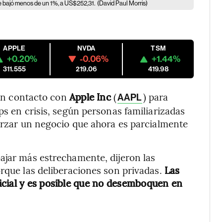
 bajó menos de un 1%, a US$252,31.
(David Paul Morris)
APPLE
NVDA
TSM
+0.20%
-0.06%
+1.44%
311.555
219.06
419.98
 en contacto con
Apple Inc
(
) para
AAPL
ps en crisis, según personas familiarizadas
forzar un negocio que ahora es parcialmente
ajar más estrechamente, dijeron las
orque las deliberaciones son privadas.
Las
icial y es posible que no desemboquen en