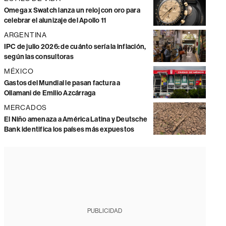
Omega x Swatch lanza un reloj con oro para
celebrar el alunizaje del Apollo 11
ARGENTINA
IPC de julio 2026: de cuánto sería la inflación,
según las consultoras
MÉXICO
Gastos del Mundial le pasan factura a
Ollamani de Emilio Azcárraga
MERCADOS
El Niño amenaza a América Latina y Deutsche
Bank identifica los países más expuestos
PUBLICIDAD