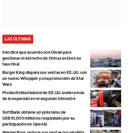
LAS ÚLTIMAS
Irán dice que acuerdo con Omán para
gestionar el estrecho de Ormuz está en su
fase final
Burger King dispara sus ventas en EE.UU. con
un nuevo Whopper y una promoción de Star
Wars
Productividad laboral de EE.UU. acelera más
de lo esperado en el segundo trimestre
SoftBank obtiene un préstamo de
US$10.000 millones respaldado por su
participación en OpenAI
Warner Bros. reduce sus ventas por pérdida