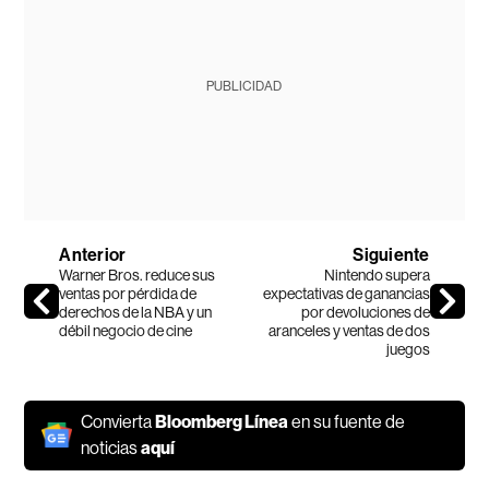
PUBLICIDAD
Anterior
Siguiente
Warner Bros. reduce sus
Nintendo supera
ventas por pérdida de
expectativas de ganancias
derechos de la NBA y un
por devoluciones de
débil negocio de cine
aranceles y ventas de dos
juegos
Convierta
Bloomberg Línea
en su fuente de
noticias
aquí