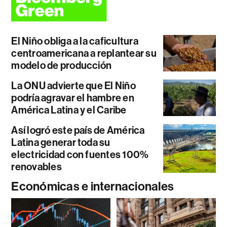
El Niño obliga a la caficultura
centroamericana a replantear su
modelo de producción
La ONU advierte que El Niño
podría agravar el hambre en
América Latina y el Caribe
Así logró este país de América
Latina generar toda su
electricidad con fuentes 100%
renovables
Económicas e internacionales