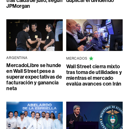
tras caída de julio, según
duplicar el dividendo
JPMorgan
ARGENTINA
MERCADOS
MercadoLibre se hunde
Wall Street cierra mixto
en Wall Street pese a
tras toma de utilidades y
superar expectativas de
mientras el mercado
facturación y ganancia
evalúa avances con Irán
neta