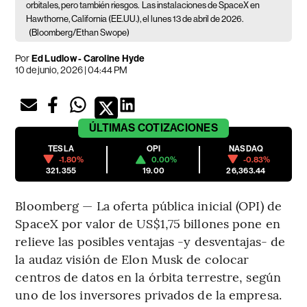
orbitales, pero también riesgos.
Las instalaciones de SpaceX en
Hawthorne, California (EE.UU.), el lunes 13 de abril de 2026.
(Bloomberg/Ethan Swope)
Por
Ed Ludlow - Caroline Hyde
10 de junio, 2026 | 04:44 PM
ÚLTIMAS
COTIZACIONES
TESLA
OPI
NASDAQ
-1.80%
0.00%
-0.83%
321.355
19.00
26,363.44
Bloomberg — La oferta pública inicial (OPI) de
SpaceX por valor de US$1,75 billones pone en
relieve las posibles ventajas -y desventajas- de
la audaz visión de Elon Musk de colocar
centros de datos en la órbita terrestre, según
uno de los inversores privados de la empresa.