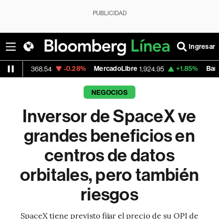
PUBLICIDAD
Ingresar
-0.28%
MercadoLibre
+1.85%
Banco de Bogo
368.54
1,924.95
NEGOCIOS
Inversor de SpaceX ve
grandes beneficios en
centros de datos
orbitales, pero también
riesgos
SpaceX tiene previsto fijar el precio de su OPI de