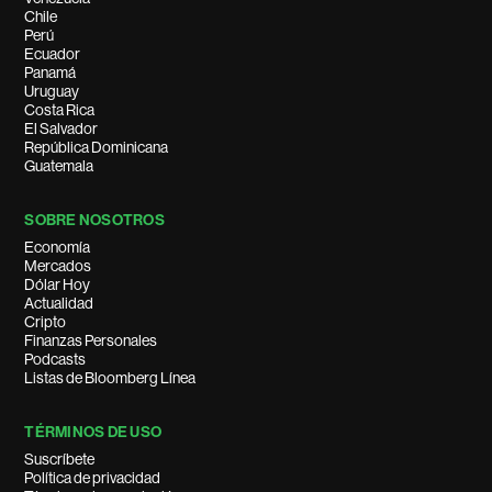
Chile
Perú
Ecuador
Panamá
Uruguay
Costa Rica
El Salvador
República Dominicana
Guatemala
SOBRE NOSOTROS
Economía
Mercados
Dólar Hoy
Actualidad
Cripto
Finanzas Personales
Podcasts
Listas de Bloomberg Línea
TÉRMINOS DE USO
Suscríbete
Política de privacidad