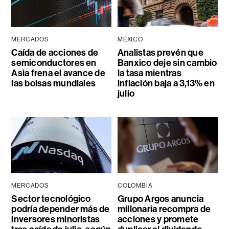
MERCADOS
MÉXICO
Caída de acciones de
Analistas prevén que
semiconductores en
Banxico deje sin cambio
Asia frena el avance de
la tasa mientras
las bolsas mundiales
inflación baja a 3,13% en
julio
MERCADOS
COLOMBIA
Sector tecnológico
Grupo Argos anuncia
podría depender más de
millonaria recompra de
inversores minoristas
acciones y promete