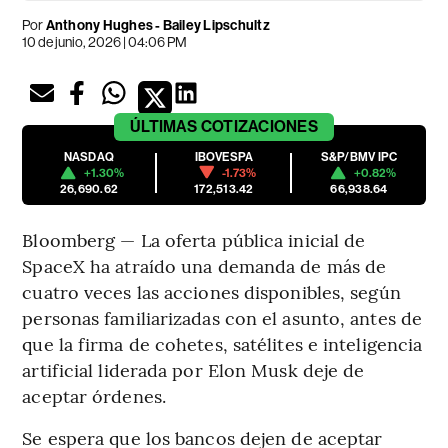
Por
Anthony Hughes - Bailey Lipschultz
10 de junio, 2026 | 04:06 PM
ÚLTIMAS
COTIZACIONES
NASDAQ
IBOVESPA
S&P/BMV IPC
+1.30%
-1.73%
+0.82%
26,690.62
172,513.42
66,938.64
Bloomberg — La oferta pública inicial de
SpaceX ha atraído una demanda de más de
cuatro veces las acciones disponibles, según
personas familiarizadas con el asunto, antes de
que la firma de cohetes, satélites e inteligencia
artificial liderada por Elon Musk deje de
aceptar órdenes.
Se espera que los bancos dejen de aceptar