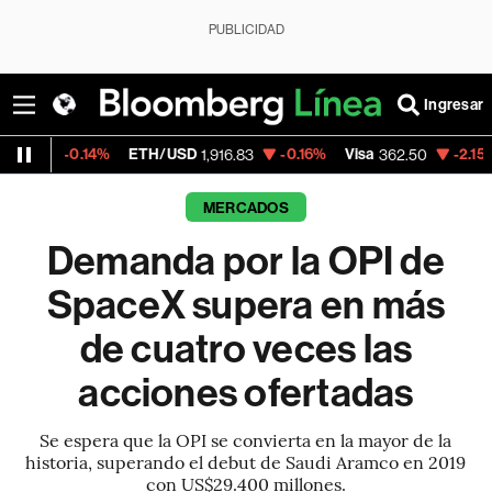
PUBLICIDAD
Ingresar
.14%
ETH/USD
-0.16%
Visa
-2.15%
Mercado
1,916.83
362.50
MERCADOS
Demanda por la OPI de
SpaceX supera en más
de cuatro veces las
acciones ofertadas
Se espera que la OPI se convierta en la mayor de la
historia, superando el debut de Saudi Aramco en 2019
con US$29.400 millones.