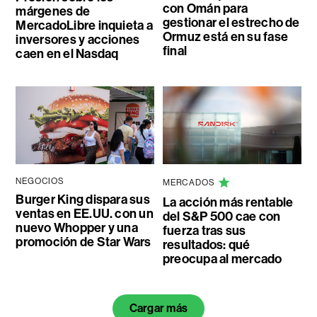
con Omán para
márgenes de
gestionar el estrecho de
MercadoLibre inquieta a
Ormuz está en su fase
inversores y acciones
final
caen en el Nasdaq
NEGOCIOS
MERCADOS
Burger King dispara sus
La acción más rentable
ventas en EE.UU. con un
del S&P 500 cae con
nuevo Whopper y una
fuerza tras sus
promoción de Star Wars
resultados: qué
preocupa al mercado
Cargar más