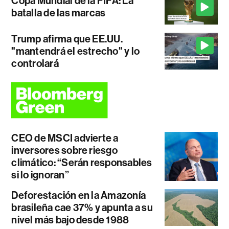
Copa Mundial de la FIFA: La
batalla de las marcas
Trump afirma que EE.UU.
"mantendrá el estrecho" y lo
controlará
CEO de MSCI advierte a
inversores sobre riesgo
climático: “Serán responsables
si lo ignoran”
Deforestación en la Amazonía
brasileña cae 37% y apunta a su
nivel más bajo desde 1988