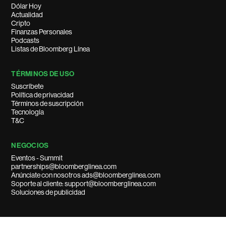
Dólar Hoy
Actualidad
Cripto
Finanzas Personales
Podcasts
Listas de Bloomberg Línea
TÉRMINOS DE USO
Suscríbete
Política de privacidad
Términos de suscripción
Tecnología
T&C
NEGOCIOS
Eventos - Summit
partnerships@bloomberglinea.com
Anúnciate con nosotros ads@bloomberglinea.com
Soporte al cliente: support@bloomberglinea.com
Soluciones de publicidad