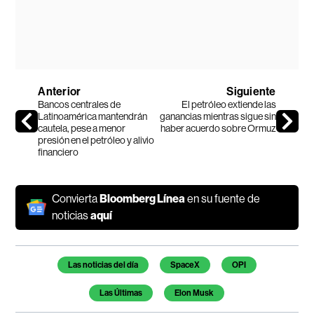
Anterior
Siguiente
Bancos centrales de
El petróleo extiende las
Latinoamérica mantendrán
ganancias mientras sigue sin
cautela, pese a menor
haber acuerdo sobre Ormuz
presión en el petróleo y alivio
financiero
Convierta
Bloomberg Línea
en su fuente de
noticias
aquí
Temas de este artículo
Las noticias del día
SpaceX
OPI
Las Últimas
Elon Musk