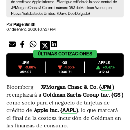
de crédito de Apple: informe.
El antiguo edificio de la sede central de
JPMorgan Chase & Co. en el número 383 de Madison Avenue, en
Nueva York, Estados Unidos.
(David Dee Delgado)
Por
Paige Smith
07 de enero, 2026 | 07:37 PM
ÚLTIMAS
COTIZACIONES
JPM
GS
APPLE
-0.88%
-1.85%
+0.47%
356.07
1,040.71
312.41
Bloomberg —
JPMorgan Chase & Co. (
)
JPM
reemplazará a
Goldman Sachs Group Inc. (
)
GS
como socio para el negocio de tarjetas de
crédito de
Apple Inc. (
)
, lo que marcará
AAPL
el final de la costosa incursión de Goldman en
las finanzas de consumo.