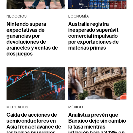
NEGOCIOS
ECONOMÍA
Nintendo supera
Australia registra
expectativas de
inesperado superávit
ganancias por
comercial impulsado
devoluciones de
por exportaciones de
aranceles y ventas de
materias primas
dos juegos
MERCADOS
MÉXICO
Caída de acciones de
Analistas prevén que
semiconductores en
Banxico deje sin cambio
Asia frena el avance de
la tasa mientras
las bolsas mundiales
inflación baja a 3,13% en