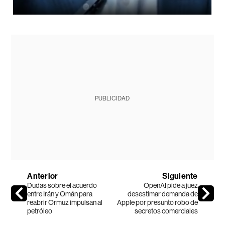
PUBLICIDAD
Anterior
Siguiente
Dudas sobre el acuerdo
OpenAI pide a juez
entre Irán y Omán para
desestimar demanda de
reabrir Ormuz impulsan al
Apple por presunto robo de
petróleo
secretos comerciales