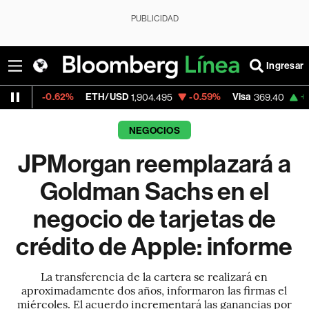
PUBLICIDAD
Ingresar
.62%
ETH/USD
-0.59%
Visa
+0.23%
Merc
1,904.495
369.40
NEGOCIOS
JPMorgan reemplazará a
Goldman Sachs en el
negocio de tarjetas de
crédito de Apple: informe
La transferencia de la cartera se realizará en
aproximadamente dos años, informaron las firmas el
miércoles. El acuerdo incrementará las ganancias por