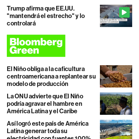
Trump afirma que EE.UU.
"mantendrá el estrecho" y lo
controlará
El Niño obliga a la caficultura
centroamericana a replantear su
modelo de producción
La ONU advierte que El Niño
podría agravar el hambre en
América Latina y el Caribe
Así logró este país de América
Latina generar toda su
electricidad con fuentes 100%