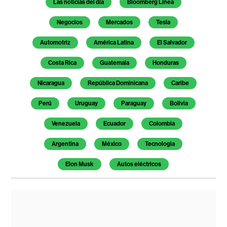
Las noticias del día
Bloomberg Línea
Negocios
Mercados
Tesla
Automotriz
América Latina
El Salvador
Costa Rica
Guatemala
Honduras
Nicaragua
República Dominicana
Caribe
Perú
Uruguay
Paraguay
Bolivia
Venezuela
Ecuador
Colombia
Argentina
México
Tecnologia
Elon Musk
Autos eléctricos