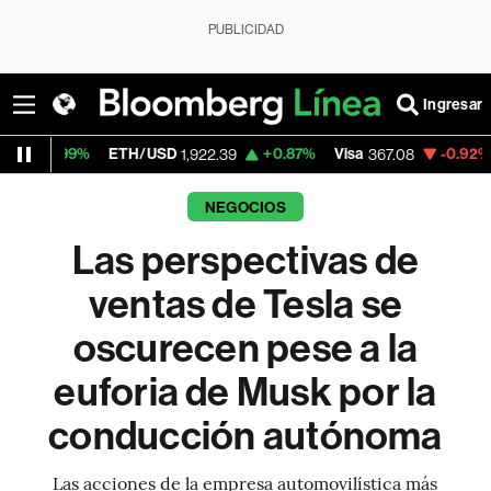
PUBLICIDAD
Ingresar
ETH/USD
+0.87%
Visa
-0.92%
MercadoLib
1,922.39
367.08
NEGOCIOS
Las perspectivas de
ventas de Tesla se
oscurecen pese a la
euforia de Musk por la
conducción autónoma
Las acciones de la empresa automovilística más