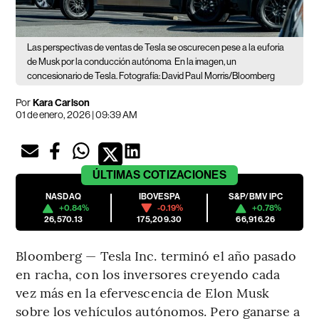
Las perspectivas de ventas de Tesla se oscurecen pese a la euforia
de Musk por la conducción autónoma
En la imagen, un
concesionario de Tesla. Fotografía: David Paul Morris/Bloomberg
Por
Kara Carlson
01 de enero, 2026 | 09:39 AM
ÚLTIMAS
COTIZACIONES
NASDAQ
IBOVESPA
S&P/BMV IPC
+0.84%
-0.19%
+0.78%
26,570.13
175,209.30
66,916.26
Bloomberg — Tesla Inc. terminó el año pasado
en racha, con los inversores creyendo cada
vez más en la efervescencia de Elon Musk
sobre los vehículos autónomos. Pero ganarse a