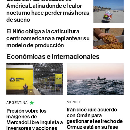
América Latina donde el calor
nocturno hace perder más horas
de sueño
El Niño obliga a la caficultura
centroamericana a replantear su
modelo de producción
Económicas e internacionales
MUNDO
ARGENTINA
Irán dice que acuerdo
Presión sobre los
con Omán para
márgenes de
gestionar el estrecho de
MercadoLibre inquieta a
Ormuz está en su fase
inversores y acciones