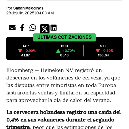
Por
Sabah Meddings
28 de julio, 2025 | 04:00 AM
ÚLTIMAS
COTIZACIONES
TAP
BUD
STZ
-0.99%
+0.70%
-0.59%
41.87
85.18
130.64
Bloomberg — Heineken NV registró un
descenso en los volúmenes de cerveza, ya que
las disputas entre minoristas en toda Europa
lastraron las ventas y limitaron su capacidad
para aprovechar la ola de calor del verano.
La cervecera holandesa registró una caída del
0,4% en sus volúmenes durante el segundo
trimestre
, peor que las estimaciones de los