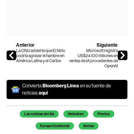
Anterior
Siguiente
La ONU advierte que El Niño
Microsoft registra
podría agravar el hambre en
US$24.100 millones en
América Latina y el Caribe
ventas de IA procedentes de
OpenAI
Convierta
Bloomberg Línea
en su fuente de
noticias
aquí
Temas de este artículo
Las noticias del día
Heineken
Precios
Europa Occidental
Ventas