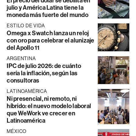
El precio del dólar se debilita en
julio y América Latina tiene la
moneda más fuerte del mundo
ESTILO DE VIDA
Omega x Swatch lanza un reloj
con oro para celebrar el alunizaje
del Apollo 11
ARGENTINA
IPC de julio 2026: de cuánto
sería la inflación, según las
consultoras
LATINOAMÉRICA
Ni presencial, ni remoto, ni
híbrido: el nuevo modelo laboral
que WeWork ve crecer en
Latinoamérica
MÉXICO