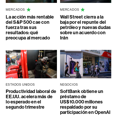
MERCADOS
MERCADOS
La acción más rentable
Wall Street cierra a la
del S&P 500 cae con
baja por el repunte del
fuerza tras sus
petróleo y nuevas dudas
resultados: qué
sobre un acuerdo con
preocupa al mercado
Irán
ESTADOS UNIDOS
NEGOCIOS
Productividad laboral de
SoftBank obtiene un
EE.UU. acelera más de
préstamo de
lo esperado en el
US$10.000 millones
segundo trimestre
respaldado por su
participación en OpenAI