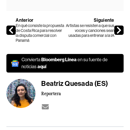
Anterior
Siguiente
En qué consiste la propuesta
Artistas se resisten a que sus
de Costa Rica para resolver
voces y canciones sean
la disputa comercial con
usadas para entrenar a la IA
Panamá
Convierta
Bloomberg Línea
en su fuente de
noticias
aquí
Beatriz Quesada (ES)
Reportera