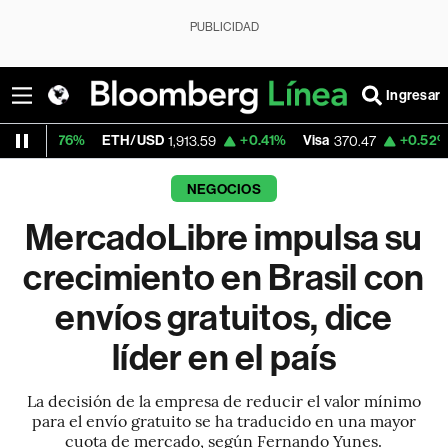
PUBLICIDAD
Ingresar
%
ETH/USD
+0.41%
Visa
+0.52%
MercadoL
1,913.59
370.47
NEGOCIOS
MercadoLibre impulsa su
crecimiento en Brasil con
envíos gratuitos, dice
líder en el país
La decisión de la empresa de reducir el valor mínimo
para el envío gratuito se ha traducido en una mayor
cuota de mercado, según Fernando Yunes.