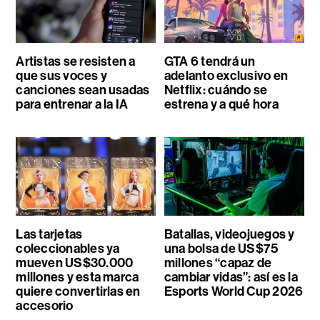
Artistas se resisten a
GTA 6 tendrá un
que sus voces y
adelanto exclusivo en
canciones sean usadas
Netflix: cuándo se
para entrenar a la IA
estrena y a qué hora
Las tarjetas
Batallas, videojuegos y
coleccionables ya
una bolsa de US$75
mueven US$30.000
millones “capaz de
millones y esta marca
cambiar vidas”: así es la
quiere convertirlas en
Esports World Cup 2026
accesorio