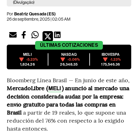
(Divulgação)
Por
Beatriz Quesada (ES)
26 de septiembre, 2025 | 02:05 AM
ÚLTIMAS
COTIZACIONES
MELI
NASDAQ
IBOVESPA
-5.23%
-0.06%
-1.23%
1,824.26
26,348.35
175,546.36
Bloomberg Línea Brasil — En junio de este año,
MercadoLibre (
) anunció al mercado una
MELI
decisión considerada audaz por la empresa:
envío gratuito para todas las compras en
Brasil
a partir de 19 reales, lo que supone una
reducción del 76% con respecto a lo exigido
hasta entonces.