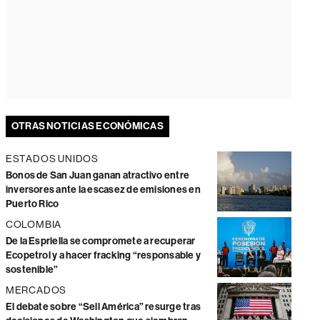
OTRAS NOTICIAS ECONÓMICAS
ESTADOS UNIDOS
Bonos de San Juan ganan atractivo entre
inversores ante la escasez de emisiones en
Puerto Rico
COLOMBIA
De la Espriella se compromete a recuperar
Ecopetrol y a hacer fracking “responsable y
sostenible”
MERCADOS
El debate sobre “Sell América” resurge tras