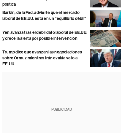
política
Barkin, de la Fed, advierte que el mercado
laboral de EE.UU. está en un “equilibrio débil”
Yen avanza tras el débil dato laboral de EE.UU.
y crece la alerta por posible intervención
Trump dice que avanzan las negociaciones
sobre Ormuz mientras Irán evalúa veto a
EE.UU.
PUBLICIDAD