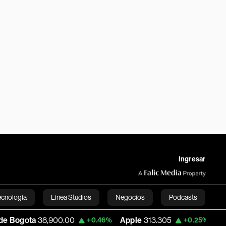
Ingresar
ecnología
Línea Studios
Negocios
Podcasts
00.00
Apple
313.305
USD COP
3,159.6
+0.46%
+0.25%
English