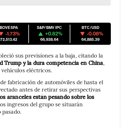
IBOVESPA
S&P/BMV IPC
BTC/USD
-1.73%
+0.82%
-0.08%
172,513.42
66,938.64
64,885.39
ió sus previsiones a la baja, citando la
ld Trump y la dura competencia en China
,
vehículos eléctricos.
de fabricación de automóviles de hasta el
ectado antes de retirar sus perspectivas
os aranceles están pesando sobre los
los ingresos del grupo se situarán
o pasado.