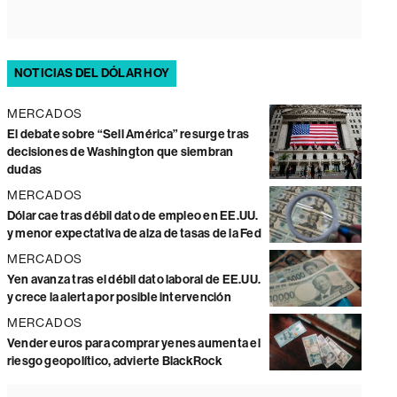
NOTICIAS DEL DÓLAR HOY
MERCADOS
El debate sobre “Sell América” resurge tras
decisiones de Washington que siembran
dudas
MERCADOS
Dólar cae tras débil dato de empleo en EE.UU.
y menor expectativa de alza de tasas de la Fed
MERCADOS
Yen avanza tras el débil dato laboral de EE.UU.
y crece la alerta por posible intervención
MERCADOS
Vender euros para comprar yenes aumenta el
riesgo geopolítico, advierte BlackRock