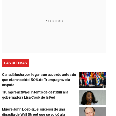
PUBLICIDAD
LAS ÚLTIMAS
Canadá lucha por llegar a un acuerdo antes de
que el arancel del 50% de Trump agrave la
disputa
Trump reactiva el intento de destituir a la
gobernadora Lisa Cook de la Fed
Muere John Loeb Jr., el sucesor de una
dinastía de Wall Street que se volcó a la