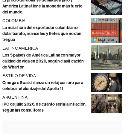
El precio del dólar se debilita en julio y
América Latina tiene la moneda más fuerte
del mundo
COLOMBIA
La mala hora del exportador colombiano:
dólar barato, aranceles y fletes que no dan
tregua
LATINOAMÉRICA
Los 5 países de América Latina con mayor
calidad de vida en 2026, según clasificación
de Wharton
ESTILO DE VIDA
Omega x Swatch lanza un reloj con oro para
celebrar el alunizaje del Apollo 11
ARGENTINA
IPC de julio 2026: de cuánto sería la inflación,
según las consultoras