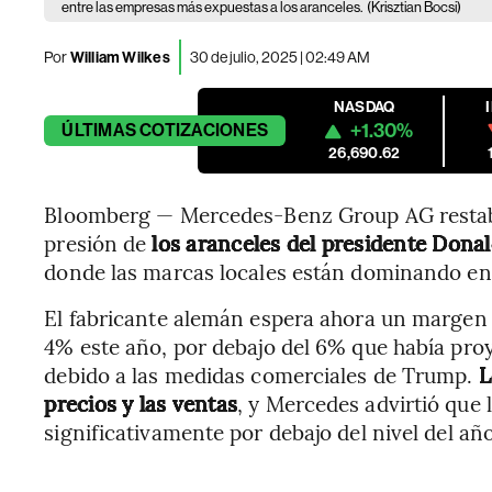
entre las empresas más expuestas a los aranceles.
(Krisztian Bocsi)
Por
William Wilkes
30 de julio, 2025 | 02:49 AM
NASDAQ
+1.30%
ÚLTIMAS
COTIZACIONES
26,690.62
Bloomberg — Mercedes-Benz Group AG restablec
presión de
los aranceles del presidente Dona
donde las marcas locales están dominando en 
El fabricante alemán espera ahora un margen 
4% este año, por debajo del 6% que había proy
debido a las medidas comerciales de Trump.
L
precios y las ventas
, y Mercedes advirtió que 
significativamente por debajo del nivel del añ