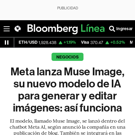
PUBLICIDAD
Ingresar
/USD
+1.19%
Visa
+0.52%
MercadoLibre
1,928.438
370.47
1,
NEGOCIOS
Meta lanza Muse Image,
su nuevo modelo de IA
para generar y editar
imágenes: así funciona
El modelo, llamado Muse Image, se lanzó dentro del
chatbot Meta AI, según anunció la compañía en una
publicación de blog. También se integrará en las