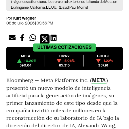
imágenes: así funciona.
Letrero en el exterior de la tienda de Meta en
Burlingame, California, EE.UU.
(David Paul Morris)
Por
Kurt Wagner
08 de julio, 2026 | 09:56 PM
ÚLTIMAS
COTIZACIONES
META
CRWV
GOOGL
+0.20%
-5.06%
-1.22%
590.04
85.315
357.91
Bloomberg — Meta Platforms Inc. (
)
META
presentó un nuevo modelo de inteligencia
artificial para la generación de imágenes, su
primer lanzamiento de este tipo desde que la
compañía invirtió miles de millones en la
reconstrucción de su laboratorio de IA bajo la
dirección del director de IA, Alexandr Wang,