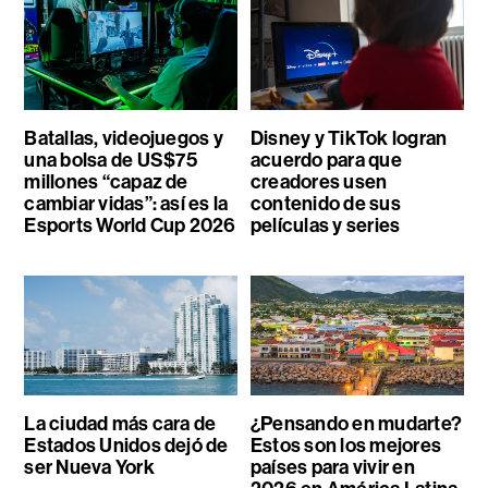
Batallas, videojuegos y
Disney y TikTok logran
una bolsa de US$75
acuerdo para que
millones “capaz de
creadores usen
cambiar vidas”: así es la
contenido de sus
Esports World Cup 2026
películas y series
La ciudad más cara de
¿Pensando en mudarte?
Estados Unidos dejó de
Estos son los mejores
ser Nueva York
países para vivir en