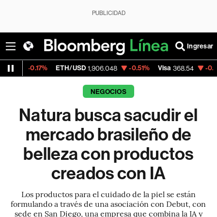
PUBLICIDAD
Ingresar
17%
ETH/USD
-0.51%
Visa
-0.28%
Merca
1,906.048
368.54
NEGOCIOS
Natura busca sacudir el
mercado brasileño de
belleza con productos
creados con IA
Los productos para el cuidado de la piel se están
formulando a través de una asociación con Debut, con
sede en San Diego, una empresa que combina la IA y