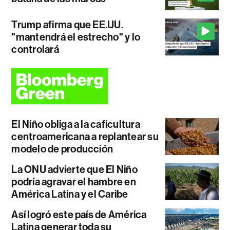
Trump afirma que EE.UU.
"mantendrá el estrecho" y lo
controlará
El Niño obliga a la caficultura
centroamericana a replantear su
modelo de producción
La ONU advierte que El Niño
podría agravar el hambre en
América Latina y el Caribe
Así logró este país de América
Latina generar toda su