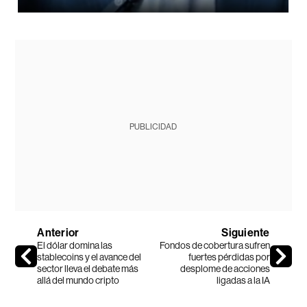
PUBLICIDAD
Anterior
Siguiente
El dólar domina las
Fondos de cobertura sufren
stablecoins y el avance del
fuertes pérdidas por
sector lleva el debate más
desplome de acciones
allá del mundo cripto
ligadas a la IA