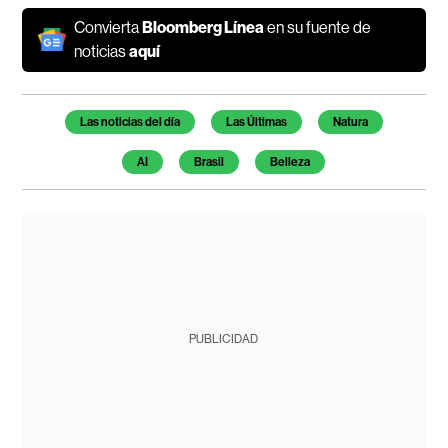
Convierta
Bloomberg Línea
en su fuente de
noticias
aquí
Temas de este artículo
Las noticias del día
Las Últimas
Natura
AI
Brasil
Belleza
PUBLICIDAD