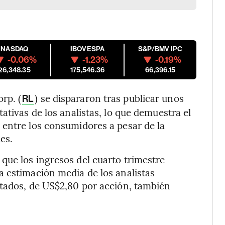
NASDAQ
IBOVESPA
S&P/BMV IPC
-0.06%
-1.23%
-0.19%
26,348.35
175,546.36
66,396.15
rp. (
) se dispararon tras publicar unos
RL
ativas de los analistas, lo que demuestra el
 entre los consumidores a pesar de la
es.
que los ingresos del cuarto trimestre
a estimación media de los analistas
stados, de US$2,80 por acción, también