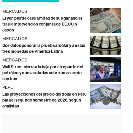
MERCADOS
El yen pierde casi la mitad de sus ganancias
tras la intervención conjunta de EE.UU. y
Japón
MERCADOS
Dos datos pondrán a prueba al dólar y a estas
tres monedas de América Latina
MERCADOS
Wall Street cierra a la baja por el repunte del
petróleo y nuevas dudas sobre un acuerdo
con Irán
PERÚ
Las proyecciones del precio del dólar en Perú
para el segundo semestre de 2026, según
analistas