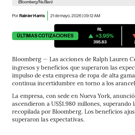
(Bloomberg/Na Bian)
Por
Rainier Harris
21 de mayo, 2026 | 09:12 AM
RL
+3.95%
ÚLTIMAS
COTIZACIONES
395.83
Bloomberg — Las acciones de Ralph Lauren Co
ingresos y beneficios que superaron las expect
impulso de esta empresa de ropa de alta gama
continua incertidumbre en torno a los arancel
La empresa, con sede en Nueva York, anunció 
ascendieron a US$1.980 millones, superando l
recopilada por Bloomberg. Los beneficios aju
superaron las expectativas.