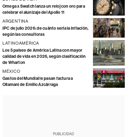
Omega x Swatch lanza un reloj con oro para
celebrar el alunizaje del Apollo 11
ARGENTINA
IPC de julio 2026: de cuánto sería la inflación,
según las consultoras
LATINOAMÉRICA
Los 5 países de América Latina con mayor
calidad de vida en 2026, según clasificación
de Wharton
MÉXICO
Gastos del Mundial le pasan factura a
Ollamani de Emilio Azcárraga
PUBLICIDAD