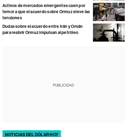
Activos de mercados emergentes caen por
temor a que el acuerdo sobre Ormuz eleve las
tensiones
Dudas sobre el acuerdo entre Irán y Omán
para reabrir Ormuz impulsan al petróleo
PUBLICIDAD
NOTICIAS DEL DÓLAR HOY