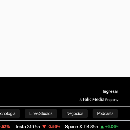
Ingresar
ecnología
Línea Studios
Negocios
Podcasts
319.55
Space X
114.855
Dólar Oficial - 
-0.56%
+6.06%
English