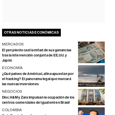
OTRAS NOTICIAS ECONÓMICAS
MERCADOS
El yen pierde casi la mitad de sus ganancias
tras la intervención conjunta de EE.UU. y
Japón
ECONOMÍA
¿Qué países de América Latina apuestan por
el fracking? El panorama legal que marcará
las nuevas inversiones
NEGOCIOS
Dior, H&M y Zara impulsan la ocupación de los
centros comerciales de Iguatemi en Brasil
COLOMBIA