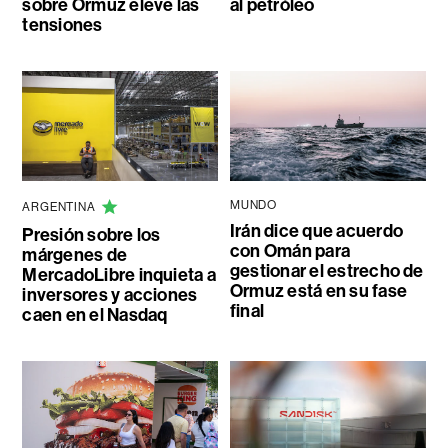
sobre Ormuz eleve las
al petróleo
tensiones
MUNDO
ARGENTINA
Irán dice que acuerdo
Presión sobre los
con Omán para
márgenes de
gestionar el estrecho de
MercadoLibre inquieta a
Ormuz está en su fase
inversores y acciones
final
caen en el Nasdaq