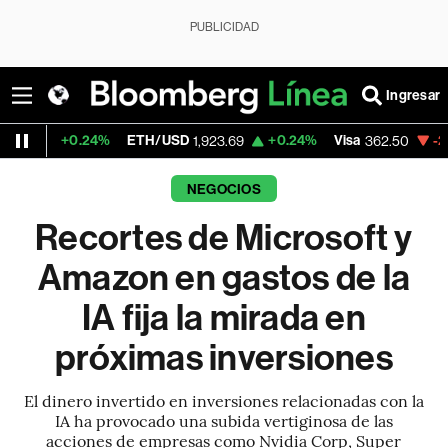
PUBLICIDAD
Ingresar
4%
ETH/USD
+0.24%
Visa
-2.15%
MercadoL
1,923.69
362.50
NEGOCIOS
Recortes de Microsoft y
Amazon en gastos de la
IA fija la mirada en
próximas inversiones
El dinero invertido en inversiones relacionadas con la
IA ha provocado una subida vertiginosa de las
acciones de empresas como Nvidia Corp, Super