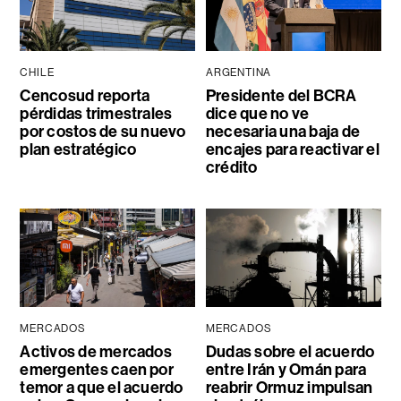
CHILE
ARGENTINA
Cencosud reporta
Presidente del BCRA
pérdidas trimestrales
dice que no ve
por costos de su nuevo
necesaria una baja de
plan estratégico
encajes para reactivar el
crédito
MERCADOS
MERCADOS
Activos de mercados
Dudas sobre el acuerdo
emergentes caen por
entre Irán y Omán para
temor a que el acuerdo
reabrir Ormuz impulsan