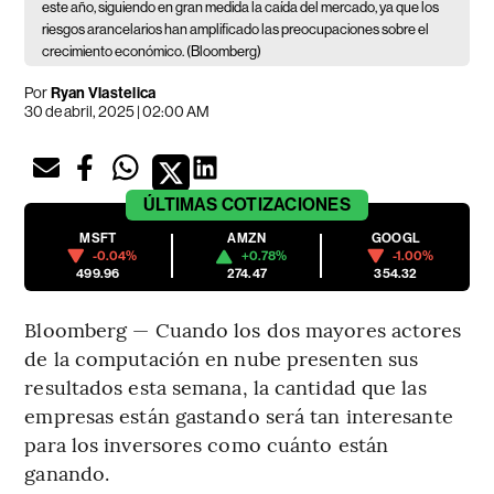
este año, siguiendo en gran medida la caída del mercado, ya que los
riesgos arancelarios han amplificado las preocupaciones sobre el
crecimiento económico. (Bloomberg)
Por
Ryan Vlastelica
30 de abril, 2025 | 02:00 AM
ÚLTIMAS
COTIZACIONES
MSFT
AMZN
GOOGL
-0.04%
+0.78%
-1.00%
499.96
274.47
354.32
Bloomberg — Cuando los dos mayores actores
de la computación en nube presenten sus
resultados esta semana, la cantidad que las
empresas están gastando será tan interesante
para los inversores como cuánto están
ganando.