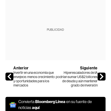
PUBLICIDAD
Anterior
Siguiente
Invertir en una economía que
Hiperescaladores de IA
envejece: menos crecimiento
podrían sumar US$2 billones
y oportunidades para los
de deuda y aún mantener
mercados
grado de inversión
Convierta
Bloomberg Línea
en su fuente de
noticias
aquí