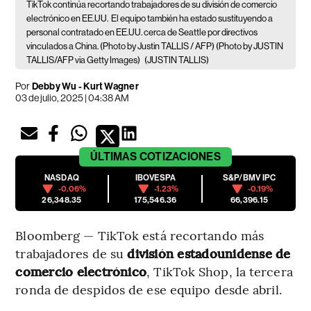
TikTok continúa recortando trabajadores de su división de comercio
electrónico en EE.UU.
El equipo también ha estado sustituyendo a
personal contratado en EE.UU. cerca de Seattle por directivos
vinculados a China. (Photo by Justin TALLIS / AFP) (Photo by JUSTIN
TALLIS/AFP via Getty Images)
(JUSTIN TALLIS)
Por
Debby Wu - Kurt Wagner
03 de julio, 2025 | 04:38 AM
ÚLTIMAS
COTIZACIONES
NASDAQ
IBOVESPA
S&P/BMV IPC
-0.06%
-1.23%
-0.19%
26,348.35
175,546.36
66,396.15
Bloomberg — TikTok está recortando más
trabajadores de su
división estadounidense de
comercio electrónico
, TikTok Shop, la tercera
ronda de despidos de ese equipo desde abril.