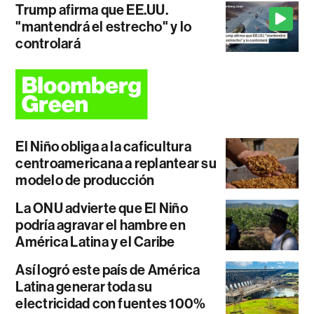
Trump afirma que EE.UU.
"mantendrá el estrecho" y lo
controlará
El Niño obliga a la caficultura
centroamericana a replantear su
modelo de producción
La ONU advierte que El Niño
podría agravar el hambre en
América Latina y el Caribe
Así logró este país de América
Latina generar toda su
electricidad con fuentes 100%