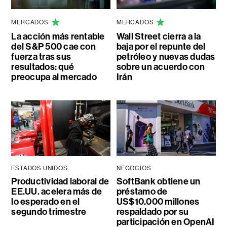
MERCADOS
MERCADOS
La acción más rentable
Wall Street cierra a la
del S&P 500 cae con
baja por el repunte del
fuerza tras sus
petróleo y nuevas dudas
resultados: qué
sobre un acuerdo con
preocupa al mercado
Irán
ESTADOS UNIDOS
NEGOCIOS
Productividad laboral de
SoftBank obtiene un
EE.UU. acelera más de
préstamo de
lo esperado en el
US$10.000 millones
segundo trimestre
respaldado por su
participación en OpenAI