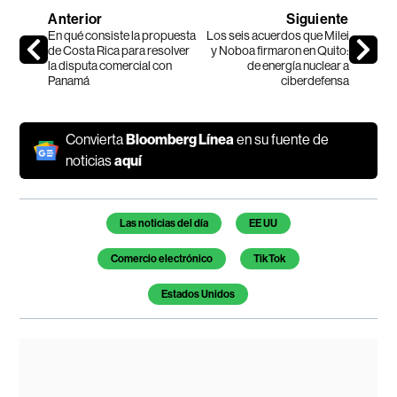
Anterior
Siguiente
En qué consiste la propuesta
Los seis acuerdos que Milei
de Costa Rica para resolver
y Noboa firmaron en Quito:
la disputa comercial con
de energía nuclear a
Panamá
ciberdefensa
Convierta
Bloomberg Línea
en su fuente de
noticias
aquí
Temas de este artículo
Las noticias del día
EE UU
Comercio electrónico
TikTok
Estados Unidos