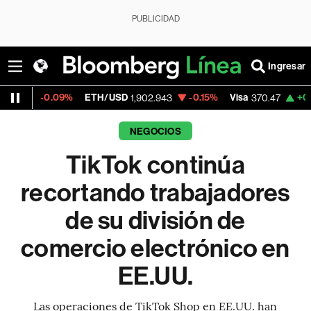
PUBLICIDAD
Ingresar
.09%
ETH/USD
-0.15%
Visa
+0.52%
Merc
1,902.943
370.47
NEGOCIOS
TikTok continúa
recortando trabajadores
de su división de
comercio electrónico en
EE.UU.
Las operaciones de TikTok Shop en EE.UU. han