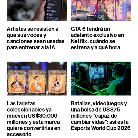
Artistas se resisten a
GTA 6 tendrá un
que sus voces y
adelanto exclusivo en
canciones sean usadas
Netflix: cuándo se
para entrenar a la IA
estrena y a qué hora
Las tarjetas
Batallas, videojuegos y
coleccionables ya
una bolsa de US$75
mueven US$30.000
millones “capaz de
millones y esta marca
cambiar vidas”: así es la
quiere convertirlas en
Esports World Cup 2026
accesorio