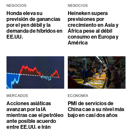
NEGOCIOS
NEGOCIOS
Honda eleva su
Heineken supera
previsión de ganancias
previsiones por
por el yen débil y la
crecimiento en Asia y
demanda de híbridos en
África pese al débil
EE.UU.
consumo en Europa y
América
MERCADOS
ECONOMÍA
Acciones asiáticas
PMI de servicios de
avanzan por la IA
China cae a su nivel más
mientras cae el petróleo
bajo en casi dos años
ante posible acuerdo
entre EE.UU. e Irán