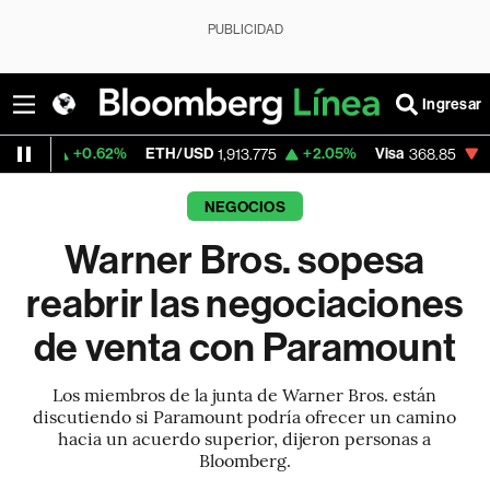
PUBLICIDAD
Ingresar
.62%
ETH/USD
+2.05%
Visa
-0.20%
Merc
1,913.775
368.85
NEGOCIOS
Warner Bros. sopesa
reabrir las negociaciones
de venta con Paramount
Los miembros de la junta de Warner Bros. están
discutiendo si Paramount podría ofrecer un camino
hacia un acuerdo superior, dijeron personas a
Bloomberg.