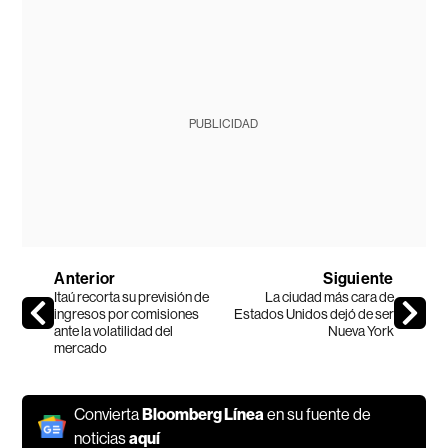
PUBLICIDAD
Anterior
Siguiente
Itaú recorta su previsión de
La ciudad más cara de
ingresos por comisiones
Estados Unidos dejó de ser
ante la volatilidad del
Nueva York
mercado
Convierta
Bloomberg Línea
en su fuente de
noticias
aquí