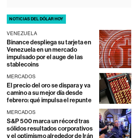
NOTICIAS DEL DÓLAR HOY
VENEZUELA
Binance despliega su tarjeta en
Venezuela en un mercado
impulsado por el auge de las
stablecoins
MERCADOS
El precio del oro se dispara y va
camino a su mejor día desde
febrero: qué impulsa el repunte
MERCADOS
S&P 500 marca un récord tras
sólidos resultados corporativos
y el optimismo alrededor de Irán