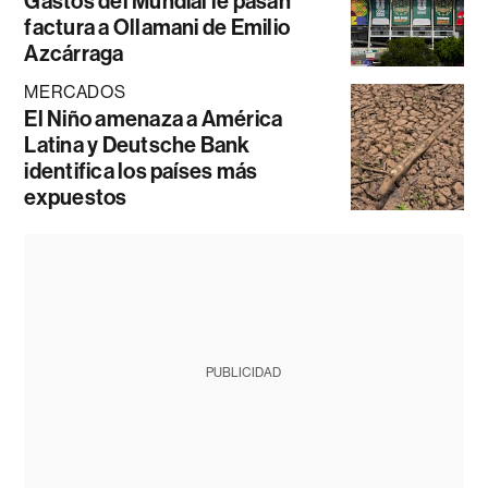
Gastos del Mundial le pasan
factura a Ollamani de Emilio
Azcárraga
MERCADOS
El Niño amenaza a América
Latina y Deutsche Bank
identifica los países más
expuestos
PUBLICIDAD