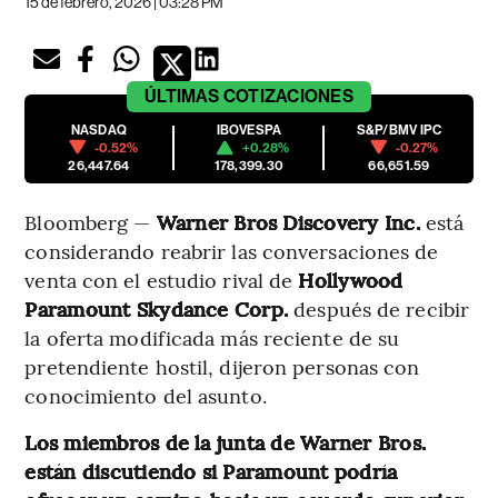
15 de febrero, 2026 | 03:28 PM
ÚLTIMAS
COTIZACIONES
NASDAQ
IBOVESPA
S&P/BMV IPC
-0.52%
+0.28%
-0.27%
26,447.64
178,399.30
66,651.59
Bloomberg —
Warner Bros Discovery Inc.
está
considerando reabrir las conversaciones de
venta con el estudio rival de
Hollywood
Paramount Skydance Corp.
después de recibir
la oferta modificada más reciente de su
pretendiente hostil, dijeron personas con
conocimiento del asunto.
Los miembros de la junta de Warner Bros.
están discutiendo si Paramount podría