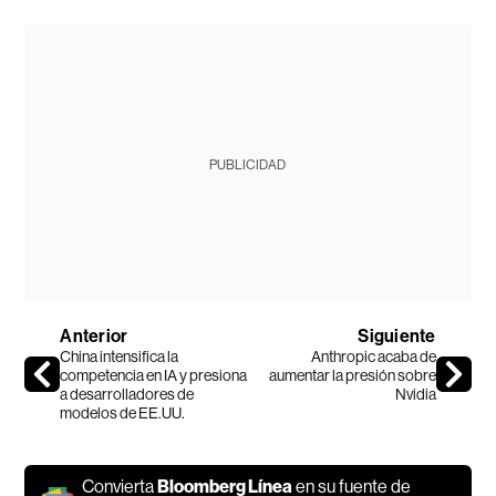
PUBLICIDAD
Anterior
Siguiente
China intensifica la
Anthropic acaba de
competencia en IA y presiona
aumentar la presión sobre
a desarrolladores de
Nvidia
modelos de EE.UU.
Convierta
Bloomberg Línea
en su fuente de