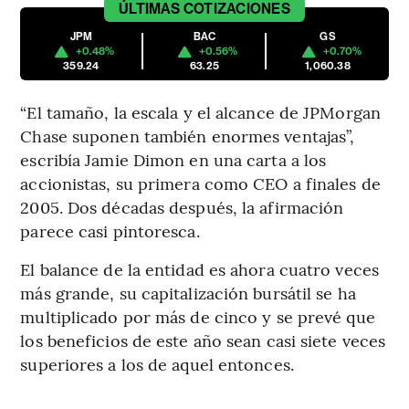
ÚLTIMAS
COTIZACIONES
JPM
BAC
GS
+0.48%
+0.56%
+0.70%
359.24
63.25
1,060.38
“El tamaño, la escala y el alcance de JPMorgan
Chase suponen también enormes ventajas”,
escribía Jamie Dimon en una carta a los
accionistas, su primera como CEO a finales de
2005. Dos décadas después, la afirmación
parece casi pintoresca.
El balance de la entidad es ahora cuatro veces
más grande, su capitalización bursátil se ha
multiplicado por más de cinco y se prevé que
los beneficios de este año sean casi siete veces
superiores a los de aquel entonces.