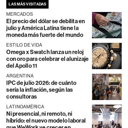
LAS MÁS VISITADAS
MERCADOS
El precio del dólar se debilita en
julio y América Latina tiene la
moneda más fuerte del mundo
ESTILO DE VIDA
Omega x Swatch lanza un reloj
con oro para celebrar el alunizaje
del Apollo 11
ARGENTINA
IPC de julio 2026: de cuánto
sería la inflación, según las
consultoras
LATINOAMÉRICA
Ni presencial, ni remoto, ni
híbrido: el nuevo modelo laboral
que WeWork ve crecer en