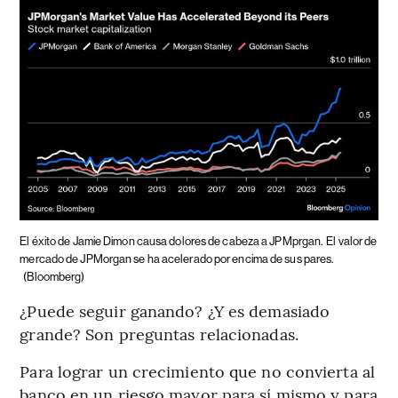
El éxito de Jamie Dimon causa dolores de cabeza a JPMprgan.
El valor de
mercado de JPMorgan se ha acelerado por encima de sus pares.
(Bloomberg)
¿Puede seguir ganando? ¿Y es demasiado
grande? Son preguntas relacionadas.
Para lograr un crecimiento que no convierta al
banco en un riesgo mayor para sí mismo y para