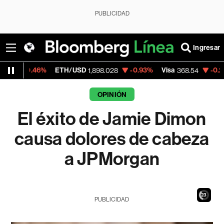
PUBLICIDAD
Ingresar
%
ETH/USD
-0.93%
Visa
-0.28%
Mercad
1,898.028
368.54
OPINIÓN
El éxito de Jamie Dimon
causa dolores de cabeza
a JPMorgan
21
PUBLICIDAD