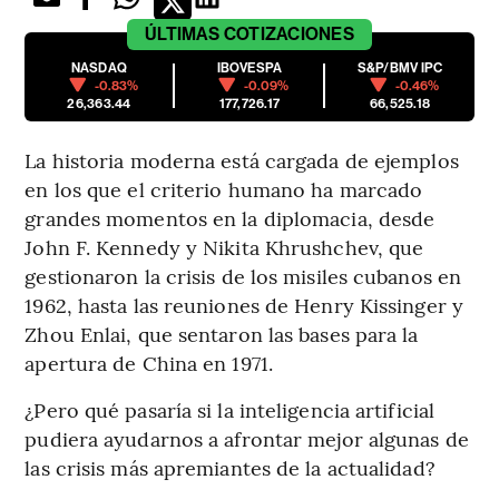
ÚLTIMAS
COTIZACIONES
NASDAQ
IBOVESPA
S&P/BMV IPC
-0.83%
-0.09%
-0.46%
26,363.44
177,726.17
66,525.18
La historia moderna está cargada de ejemplos
en los que el criterio humano ha marcado
grandes momentos en la diplomacia, desde
John F. Kennedy y Nikita Khrushchev, que
gestionaron la crisis de los misiles cubanos en
1962, hasta las reuniones de Henry Kissinger y
Zhou Enlai, que sentaron las bases para la
apertura de China en 1971.
¿Pero qué pasaría si la inteligencia artificial
pudiera ayudarnos a afrontar mejor algunas de
las crisis más apremiantes de la actualidad?