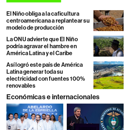
El Niño obliga a la caficultura
centroamericana a replantear su
modelo de producción
La ONU advierte que El Niño
podría agravar el hambre en
América Latina y el Caribe
Así logró este país de América
Latina generar toda su
electricidad con fuentes 100%
renovables
Económicas e internacionales