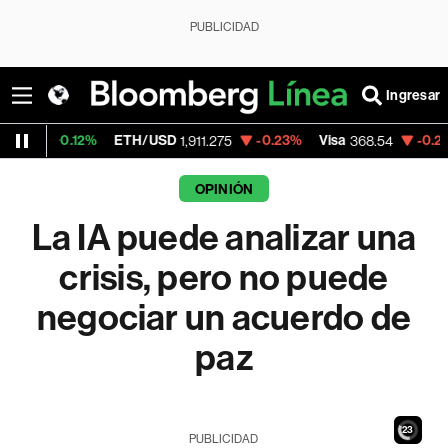
PUBLICIDAD
Ingresar
%
ETH/USD
-0.23%
Visa
-0.28%
MercadoL
1,911.275
368.54
OPINIÓN
La IA puede analizar una
crisis, pero no puede
negociar un acuerdo de
paz
21
PUBLICIDAD