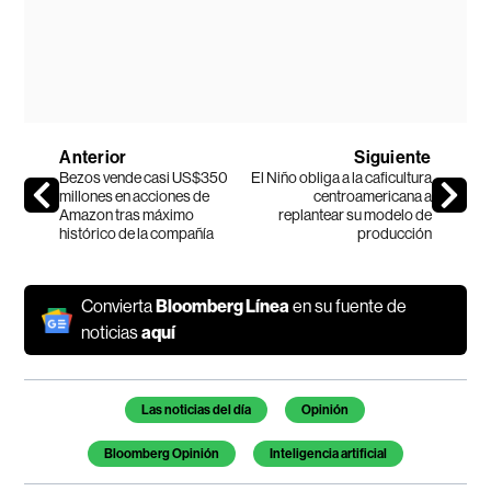
Anterior
Siguiente
Bezos vende casi US$350
El Niño obliga a la caficultura
millones en acciones de
centroamericana a
Amazon tras máximo
replantear su modelo de
histórico de la compañía
producción
Convierta
Bloomberg Línea
en su fuente de
noticias
aquí
Temas de este artículo
Las noticias del día
Opinión
Bloomberg Opinión
Inteligencia artificial