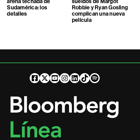
arena techada de
sueldos de Margot
Sudamérica: los
Robbie y Ryan Gosling
detalles
complican una nueva
película