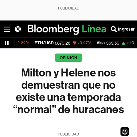
PUBLICIDAD
Ingresar
ETH/USD
-0.27%
Visa
+1.07%
MercadoLib
1,870.26
369.59
OPINIÓN
Milton y Helene nos
demuestran que no
existe una temporada
“normal” de huracanes
21
PUBLICIDAD