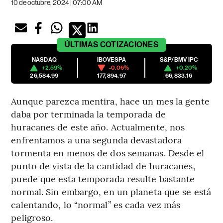
10 de octubre, 2024 | 07:00 AM
ÚLTIMAS
COTIZACIONES
NASDAQ
IBOVESPA
S&P/BMV IPC
+2.59%
-0.06%
+0.20%
26,584.99
177,894.97
66,833.16
Aunque parezca mentira, hace un mes la gente
daba por terminada la temporada de
huracanes de este año. Actualmente, nos
enfrentamos a una segunda devastadora
tormenta en menos de dos semanas. Desde el
punto de vista de la cantidad de huracanes,
puede que esta temporada resulte bastante
normal. Sin embargo, en un planeta que se está
calentando, lo “normal” es cada vez más
peligroso.