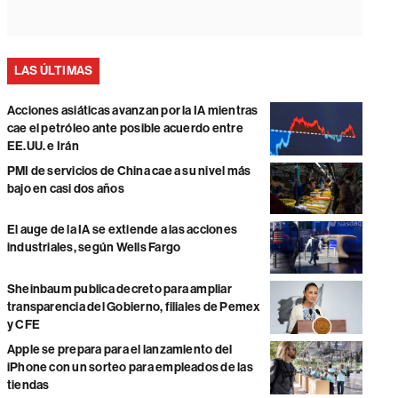
LAS ÚLTIMAS
Acciones asiáticas avanzan por la IA mientras
cae el petróleo ante posible acuerdo entre
EE.UU. e Irán
PMI de servicios de China cae a su nivel más
bajo en casi dos años
El auge de la IA se extiende a las acciones
industriales, según Wells Fargo
Sheinbaum publica decreto para ampliar
transparencia del Gobierno, filiales de Pemex
y CFE
Apple se prepara para el lanzamiento del
iPhone con un sorteo para empleados de las
tiendas