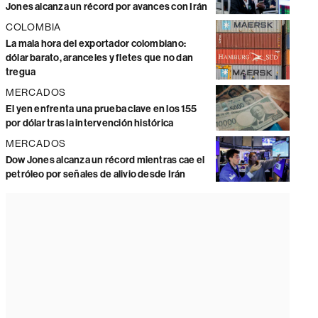
Jones alcanza un récord por avances con Irán
COLOMBIA
La mala hora del exportador colombiano:
dólar barato, aranceles y fletes que no dan
tregua
MERCADOS
El yen enfrenta una prueba clave en los 155
por dólar tras la intervención histórica
MERCADOS
Dow Jones alcanza un récord mientras cae el
petróleo por señales de alivio desde Irán