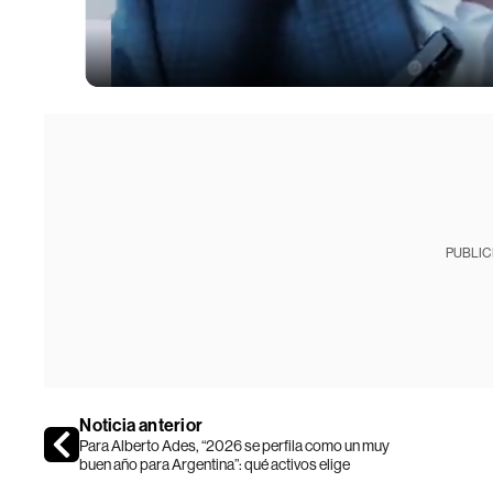
PUBLIC
Noticia anterior
Para Alberto Ades, “2026 se perfila como un muy
buen año para Argentina”: qué activos elige