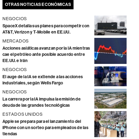
OTRAS NOTICIAS ECONÓMICAS
NEGOCIOS
SpaceX detalla sus planes para competir con
AT&T, Verizon y T-Mobile en EE.UU.
MERCADOS
Acciones asiáticas avanzan por la IA mientras
cae el petróleo ante posible acuerdo entre
EE.UU. e Irán
NEGOCIOS
El auge de la IA se extiende a las acciones
industriales, según Wells Fargo
NEGOCIOS
La carrera por la IA impulsa la emisión de
deuda de las grandes tecnológicas
ESTADOS UNIDOS
Apple se prepara para el lanzamiento del
iPhone con un sorteo para empleados de las
tiendas