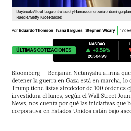
Daybreak: Alto al fuego entre Israel y Hamás comenzaría el domingo; pla
Raedle/Getty I/Joe Raedle)
Por
Eduardo Thomson - Ivana Bargues - Stephen Wicary
17 de 
NASDAQ
+2.59%
ÚLTIMAS
COTIZACIONES
26,584.99
Bloomberg — Benjamin Netanyahu afirma que e
detener la guerra en Gaza está en marcha, lo 
Trump tiene listas alrededor de 100 órdenes e
investidura el lunes, según el Wall Street Jour
News, nos cuenta por qué las iniciativas que b
corporativa en Estados Unidos están bajo ased