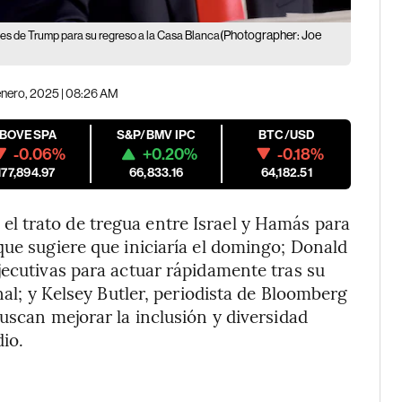
(Photographer: Joe
nes de Trump para su regreso a la Casa Blanca
enero, 2025 | 08:26 AM
IBOVESPA
S&P/BMV IPC
BTC/USD
-0.06%
+0.20%
-0.18%
177,894.97
66,833.16
64,182.51
l trato de tregua entre Israel y Hamás para
que sugiere que iniciaría el domingo; Donald
jecutivas para actuar rápidamente tras su
nal; y Kelsey Butler, periodista de Bloomberg
uscan mejorar la inclusión y diversidad
io.