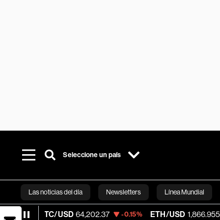
Seleccione un país
Las noticias del día
Newsletters
Línea Mundial
TC/USD
64,202.37
ETH/USD
1,866.955
V
-0.15%
-0.45%
Bloomberg 