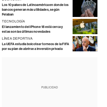
Los 10 países de Latinoamérica en donde los
bancos generan más utilidades, según
Felaban
TECNOLOGÍA
El lanzamiento del iPhone 18 está cerca y
estas son las últimas novedades
LÍNEA DEPORTIVA
La UEFA estudia boicotear torneos de la FIFA
por su plan de abrirse a inversión privada
PUBLICIDAD