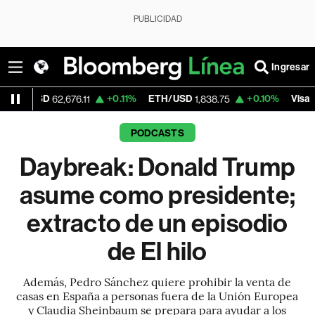
PUBLICIDAD
Ingresar
D
+0.11%
ETH/USD
+0.10%
Visa
62,676.11
1,838.75
366.13
PODCASTS
Daybreak: Donald Trump
asume como presidente;
extracto de un episodio
de El hilo
Además, Pedro Sánchez quiere prohibir la venta de
casas en España a personas fuera de la Unión Europea
y Claudia Sheinbaum se prepara para ayudar a los