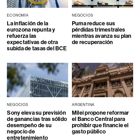
ECONOMÍA
NEGOCIOS
La inflación de la
Puma reduce sus
eurozona repunta y
pérdidas trimestrales
refuerza las
mientras avanza su plan
expectativas de otra
de recuperación
subida de tasas del BCE
NEGOCIOS
ARGENTINA
Sony eleva su previsión
Milei propone reformar
de ganancias tras sólido
el Banco Central para
desempeño de su
prohibir que financie el
negocio de
gasto público
entretenimiento