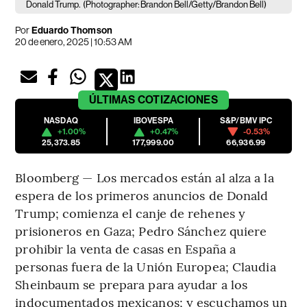
Donald Trump.
(Photographer: Brandon Bell/Getty/Brandon Bell)
Por
Eduardo Thomson
20 de enero, 2025 | 10:53 AM
ÚLTIMAS
COTIZACIONES
NASDAQ
IBOVESPA
S&P/BMV IPC
+1.00%
+0.47%
-0.53%
25,373.85
177,999.00
66,936.99
Bloomberg — Los mercados están al alza a la
espera de los primeros anuncios de Donald
Trump; comienza el canje de rehenes y
prisioneros en Gaza; Pedro Sánchez quiere
prohibir la venta de casas en España a
personas fuera de la Unión Europea; Claudia
Sheinbaum se prepara para ayudar a los
indocumentados mexicanos; y escuchamos un