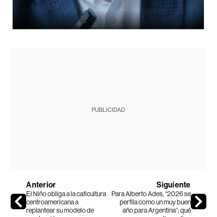
PUBLICIDAD
Anterior
Siguiente
El Niño obliga a la caficultura
Para Alberto Ades, “2026 se
centroamericana a
perfila como un muy buen
replantear su modelo de
año para Argentina”: qué