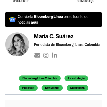
producción
activos elige
Convierta
Bloomberg Línea
en su fuente de
noticias
aquí
María C. Suárez
Periodista de Bloomberg Línea Colombia
Temas de este artículo
Bloomberg Línea Colombia
La estrategia
Podcasts
Davivienda
Scotiabank