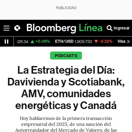
PUBLICIDAD
Ingresar
+0.06%
ETH/USD
-0.32%
Visa
-0
26.34
1,909.733
368.54
PODCASTS
La Estrategia del Día:
Davivienda y Scotiabank,
AMV, comunidades
energéticas y Canadá
Hoy hablaremos de la primera transacción
empresarial del 2025, de una sanción del
Autorregulador del Mercado de Valores, de las