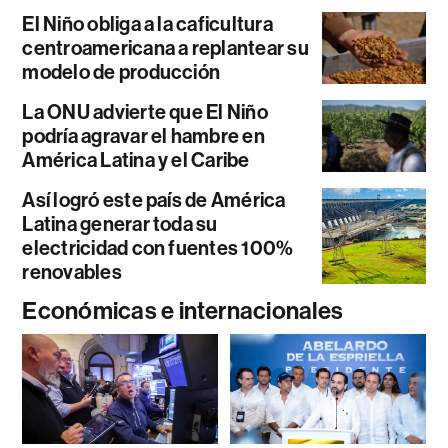
El Niño obliga a la caficultura
centroamericana a replantear su
modelo de producción
La ONU advierte que El Niño
podría agravar el hambre en
América Latina y el Caribe
Así logró este país de América
Latina generar toda su
electricidad con fuentes 100%
renovables
Económicas e internacionales