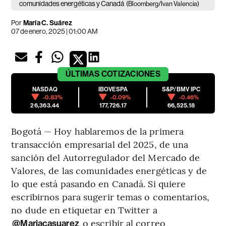
comunidades energéticas y Canadá
(Bloomberg/Ivan Valencia)
Por
María C. Suárez
07 de enero, 2025 | 01:00 AM
ÚLTIMAS
COTIZACIONES
NASDAQ
IBOVESPA
S&P/BMV IPC
-0.83%
-0.09%
-0.46%
26,363.44
177,726.17
66,525.18
Bogotá — Hoy hablaremos de la primera
transacción empresarial del 2025, de una
sanción del Autorregulador del Mercado de
Valores, de las comunidades energéticas y de
lo que está pasando en Canadá. Si quiere
escribirnos para sugerir temas o comentarios,
no dude en etiquetar en Twitter a
o escribir al correo
@Mariacasuarez