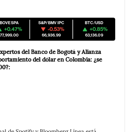
IBOVESPA
S&P/BMV IPC
BTC/USD
+0.47%
-0.53%
+0.85%
177,999.00
66,936.99
63,136.09
expertos del Banco de Bogotá y Alianza
mportamiento del dólar en Colombia: ¿se
00?:
ginal de Spotify y Bloomberg Línea está