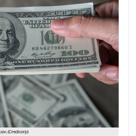
(Credicorp)
ción.