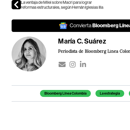
La ventaja de Milei sobre Macri para lograr
reformas estructurales, según Hernán Iglesias Illa
Bloomberg Líne
Convierta
María C. Suárez
Periodista de Bloomberg Línea Colo
Temas de este artículo
Bloomberg Línea Colombia
La estrategia