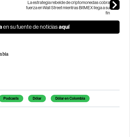
La estrategia rebelde de criptomonedas cobra
fuerza en Wall Street mientras BitMEX llega a su
fin
a
aquí
en su fuente de noticias
mbia
Podcasts
Dólar
Dólar en Colombia