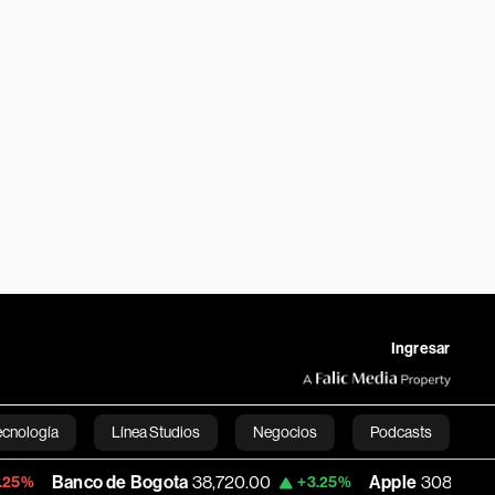
Ingresar
ecnología
Línea Studios
Negocios
Podcasts
 de Bogota
38,720.00
Apple
308.63
USD
+3.25%
-7.53%
English