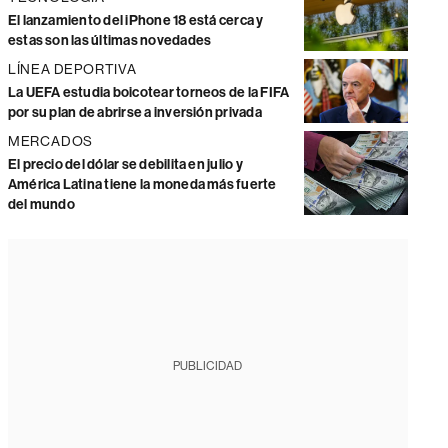
El lanzamiento del iPhone 18 está cerca y
estas son las últimas novedades
LÍNEA DEPORTIVA
La UEFA estudia boicotear torneos de la FIFA
por su plan de abrirse a inversión privada
MERCADOS
El precio del dólar se debilita en julio y
América Latina tiene la moneda más fuerte
del mundo
PUBLICIDAD