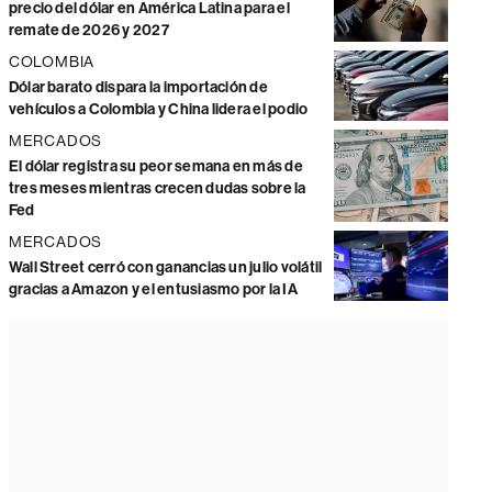
precio del dólar en América Latina para el
remate de 2026 y 2027
COLOMBIA
Dólar barato dispara la importación de
vehículos a Colombia y China lidera el podio
MERCADOS
El dólar registra su peor semana en más de
tres meses mientras crecen dudas sobre la
Fed
MERCADOS
Wall Street cerró con ganancias un julio volátil
gracias a Amazon y el entusiasmo por la IA