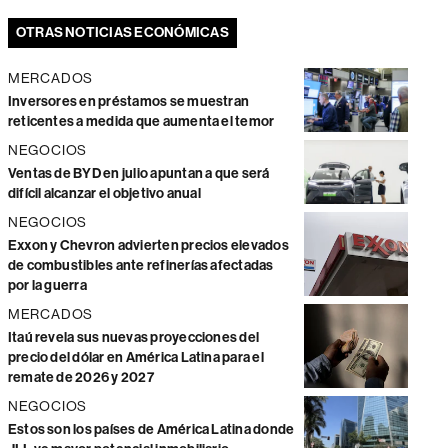
OTRAS NOTICIAS ECONÓMICAS
MERCADOS
Inversores en préstamos se muestran
reticentes a medida que aumenta el temor
NEGOCIOS
Ventas de BYD en julio apuntan a que será
difícil alcanzar el objetivo anual
NEGOCIOS
Exxon y Chevron advierten precios elevados
de combustibles ante refinerías afectadas
por la guerra
MERCADOS
Itaú revela sus nuevas proyecciones del
precio del dólar en América Latina para el
remate de 2026 y 2027
NEGOCIOS
Estos son los países de América Latina donde