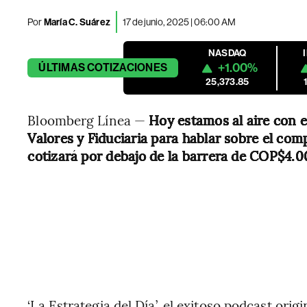
Por
María C. Suárez
17 de junio, 2025 | 06:00 AM
NASDAQ
+1.00%
ÚLTIMAS
COTIZACIONES
25,373.85
Bloomberg Línea —
Hoy estamos al aire con 
Valores y Fiduciaria para hablar sobre el co
cotizará por debajo de la barrera de COP$4.0
‘La Estrategia del Día’, el exitoso podcast ori