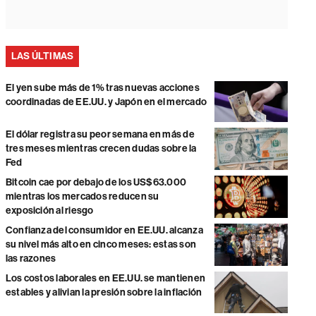
LAS ÚLTIMAS
El yen sube más de 1% tras nuevas acciones
coordinadas de EE.UU. y Japón en el mercado
El dólar registra su peor semana en más de
tres meses mientras crecen dudas sobre la
Fed
Bitcoin cae por debajo de los US$63.000
mientras los mercados reducen su
exposición al riesgo
Confianza del consumidor en EE.UU. alcanza
su nivel más alto en cinco meses: estas son
las razones
Los costos laborales en EE.UU. se mantienen
estables y alivian la presión sobre la inflación