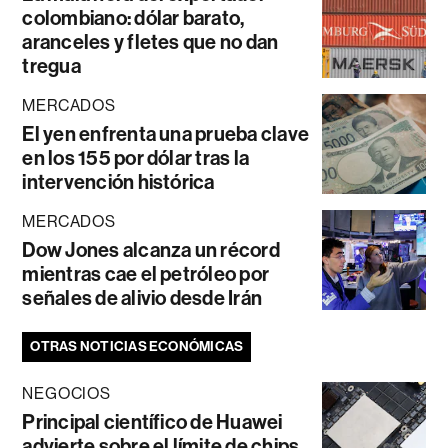
colombiano: dólar barato,
aranceles y fletes que no dan
tregua
MERCADOS
El yen enfrenta una prueba clave
en los 155 por dólar tras la
intervención histórica
MERCADOS
Dow Jones alcanza un récord
mientras cae el petróleo por
señales de alivio desde Irán
OTRAS NOTICIAS ECONÓMICAS
NEGOCIOS
Principal científico de Huawei
advierte sobre el límite de chips