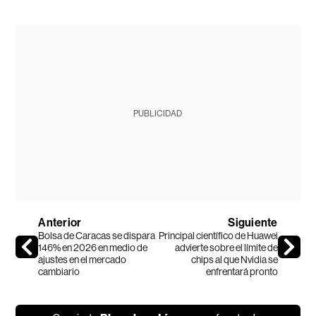
PUBLICIDAD
Anterior
Siguiente
Bolsa de Caracas se dispara
Principal científico de Huawei
146% en 2026 en medio de
advierte sobre el límite de
ajustes en el mercado
chips al que Nvidia se
cambiario
enfrentará pronto