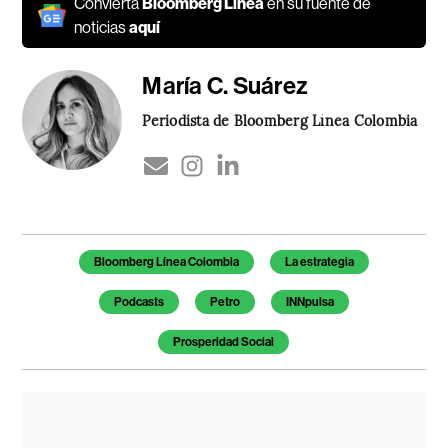
Convierta
Bloomberg Línea
en su fuente de
noticias
aquí
María C. Suárez
Periodista de Bloomberg Línea Colombia
Temas de este artículo
Bloomberg Línea Colombia
La estrategia
Podcasts
Petro
INNpulsa
Prosperidad Social