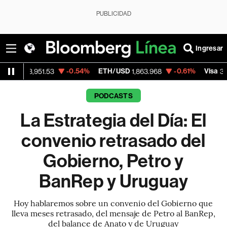
PUBLICIDAD
Ingresar
-0.54%
ETH/USD
-0.61%
Visa
+
,951.53
1,863.968
369.59
PODCASTS
La Estrategia del Día: El
convenio retrasado del
Gobierno, Petro y
BanRep y Uruguay
Hoy hablaremos sobre un convenio del Gobierno que
lleva meses retrasado, del mensaje de Petro al BanRep,
del balance de Anato y de Uruguay