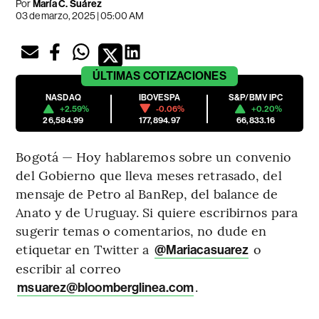
Por
María C. Suárez
03 de marzo, 2025 | 05:00 AM
ÚLTIMAS
COTIZACIONES
NASDAQ
IBOVESPA
S&P/BMV IPC
+2.59%
-0.06%
+0.20%
26,584.99
177,894.97
66,833.16
Bogotá — Hoy hablaremos sobre un convenio
del Gobierno que lleva meses retrasado, del
mensaje de Petro al BanRep, del balance de
Anato y de Uruguay. Si quiere escribirnos para
sugerir temas o comentarios, no dude en
etiquetar en Twitter a
o
@Mariacasuarez
escribir al correo
.
msuarez@bloomberglinea.com