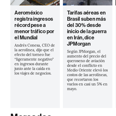
Aeroméxico
Tarifas aéreas en
registra ingresos
Brasil suben más
récord pese a
del 30% desde
menor tráfico por
inicio de la guerra
el Mundial
en Irán, dice
JPMorgan
Andrés Conesa, CEO de
la aerolínea, dijo que el
Según JPMorgan, el
efecto del torneo fue
aumento del precio del
“ligeramente negativo”
queroseno de aviación
en ingresos durante
desde el conflicto en
junio ante la caída en
Medio Oriente elevó los
los viajes de negocios.
costos de las aerolíneas,
que recortaron los
vuelos en casi un 5% en
mayo.