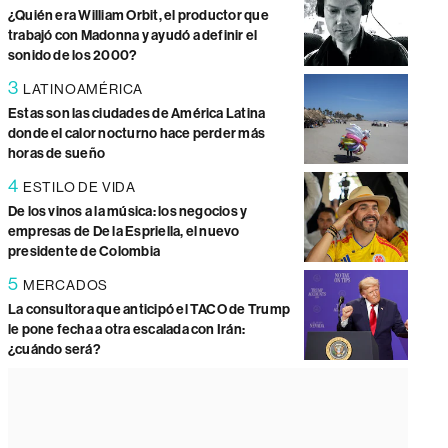
¿Quién era William Orbit, el productor que
trabajó con Madonna y ayudó a definir el
sonido de los 2000?
3
LATINOAMÉRICA
Estas son las ciudades de América Latina
donde el calor nocturno hace perder más
horas de sueño
4
ESTILO DE VIDA
De los vinos a la música: los negocios y
empresas de De la Espriella, el nuevo
presidente de Colombia
5
MERCADOS
La consultora que anticipó el TACO de Trump
le pone fecha a otra escalada con Irán:
¿cuándo será?