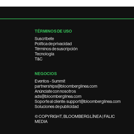
TÉRMINOS DE USO
Suscríbete
Política de privacidad
Términos de suscripción
Tecnología
T&C
NEGOCIOS
Eventos - Summit
partnerships@bloomberglinea.com
Anúnciate con nosotros
ads@bloomberglinea.com
Soporte al cliente: support@bloomberglinea.com
Soluciones de publicidad
© COPYRIGHT, BLOOMBERG LÍNEA | FALIC
MEDIA