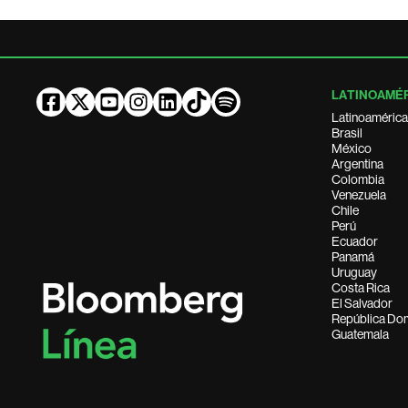
LATINOAMÉ
Latinoamérica
Brasil
México
Argentina
Colombia
Venezuela
Chile
Perú
Ecuador
Panamá
Uruguay
Costa Rica
El Salvador
República Do
Guatemala