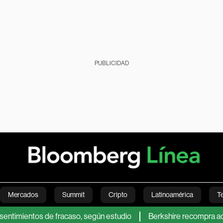
PUBLICIDAD
Mercados
Summit
Cripto
Latinoamérica
T
ntos de fracaso, según estudio
Berkshire recompra acciones pr
Green
Economía
Estilo de vida
Mundo
Videos