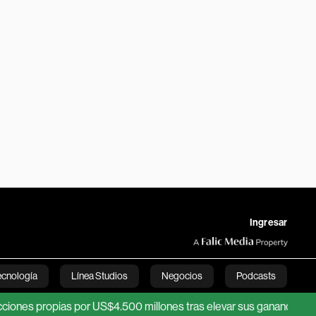
Ingresar
ecnología
Línea Studios
Negocios
Podcasts
opias por US$4.500 millones tras elevar sus ganancias operativas
English