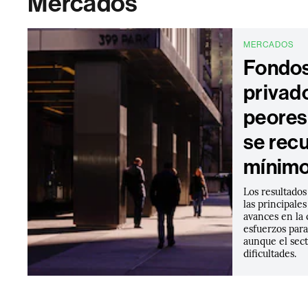
Mercados
MERCADOS
Fondos
privado
peores
se rec
mínimo
Los resultados
las principale
avances en la c
esfuerzos para
aunque el sec
dificultades.