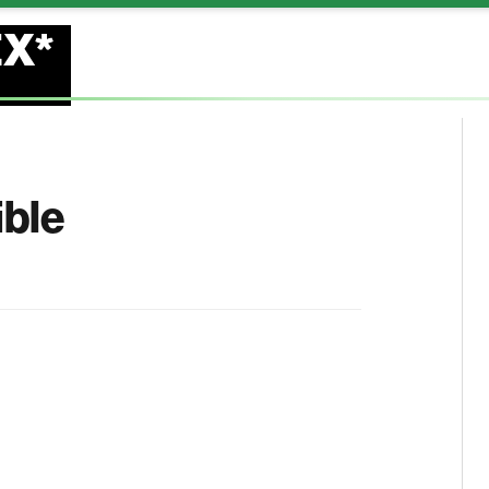
EX*
ible