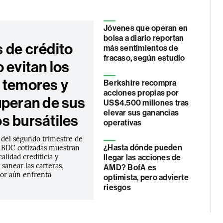
Jóvenes que operan en
bolsa a diario reportan
 de crédito
más sentimientos de
fracaso, según estudio
 evitan los
 temores y
Berkshire recompra
acciones propias por
uperan de sus
US$4.500 millones tras
elevar sus ganancias
s bursátiles
operativas
 del segundo trimestre de
s BDC cotizadas muestran
¿Hasta dónde pueden
alidad crediticia y
llegar las acciones de
 sanear las carteras,
AMD? BofA es
tor aún enfrenta
optimista, pero advierte
riesgos