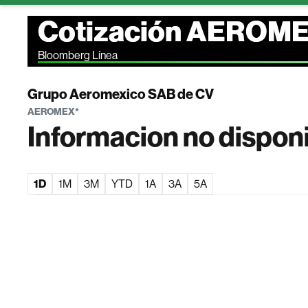
Cotización AEROM
Bloomberg Línea
Grupo Aeromexico SAB de CV
AEROMEX*
Informacion no dispon
1D
1M
3M
YTD
1A
3A
5A