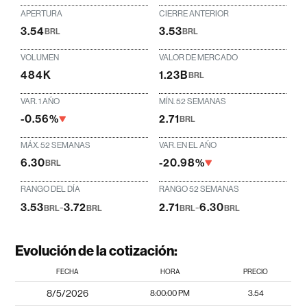
APERTURA
CIERRE ANTERIOR
3.54
3.53
BRL
BRL
VOLUMEN
VALOR DE MERCADO
484K
1.23B
BRL
VAR. 1 AÑO
MÍN. 52 SEMANAS
-0.56%
2.71
BRL
MÁX. 52 SEMANAS
VAR. EN EL AÑO
6.30
-20.98%
BRL
RANGO DEL DÍA
RANGO 52 SEMANAS
3.53
-
3.72
2.71
-
6.30
BRL
BRL
BRL
BRL
Evolución de la cotización:
FECHA
HORA
PRECIO
8/5/2026
8:00:00 PM
3.54