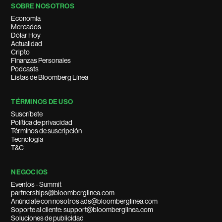
SOBRE NOSOTROS
Economía
Mercados
Dólar Hoy
Actualidad
Cripto
Finanzas Personales
Podcasts
Listas de Bloomberg Línea
TÉRMINOS DE USO
Suscríbete
Política de privacidad
Términos de suscripción
Tecnología
T&C
NEGOCIOS
Eventos - Summit
partnerships@bloomberglinea.com
Anúnciate con nosotros ads@bloomberglinea.com
Soporte al cliente: support@bloomberglinea.com
Soluciones de publicidad