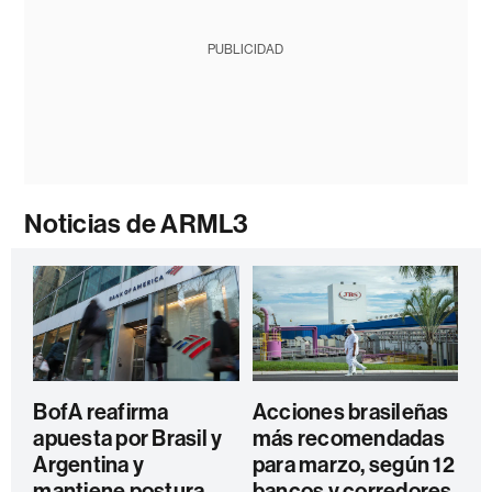
PUBLICIDAD
Noticias de ARML3
BofA reafirma
Acciones brasileñas
apuesta por Brasil y
más recomendadas
Argentina y
para marzo, según 12
mantiene postura
bancos y corredores