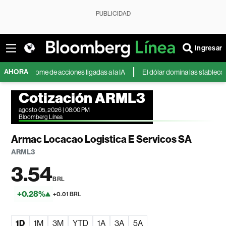
PUBLICIDAD
Ingresar
AHORA
plome de acciones ligadas a la IA
El dólar domina las stablecoins y el av
Cotización ARML3
agosto 05, 2026 | 08:00 PM
Bloomberg Línea
Armac Locacao Logistica E Servicos SA
ARML3
3.54
BRL
+0.28%
+0.01 BRL
1D
1M
3M
YTD
1A
3A
5A