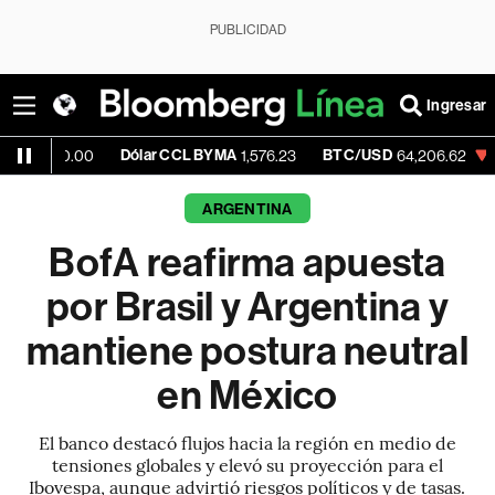
PUBLICIDAD
Ingresar
Dólar CCL BYMA
BTC/USD
-0.29%
E
00
1,576.23
64,206.62
ARGENTINA
BofA reafirma apuesta
por Brasil y Argentina y
mantiene postura neutral
en México
El banco destacó flujos hacia la región en medio de
tensiones globales y elevó su proyección para el
Ibovespa, aunque advirtió riesgos políticos y de tasas.