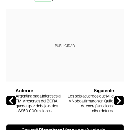
PUBLICIDAD
Anterior
Siguiente
Argentina paga intereses al
Los seis acuerdos que Milei
FMI y reservas del BCRA
y Noboa firmaron en Quito:
quedan por debajo de los
de energía nuclear a
US$50.000 millones
ciberdefensa