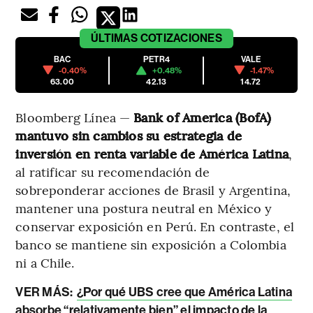
ÚLTIMAS
COTIZACIONES
BAC
PETR4
VALE
-0.40%
+0.48%
-1.47%
63.00
42.13
14.72
Bloomberg Línea —
Bank of America (BofA)
mantuvo sin cambios su estrategia de
inversión en renta variable de América Latina
,
al ratificar su recomendación de
sobreponderar acciones de Brasil y Argentina,
mantener una postura neutral en México y
conservar exposición en Perú. En contraste, el
banco se mantiene sin exposición a Colombia
ni a Chile.
VER MÁS:
¿Por qué UBS cree que América Latina
absorbe “relativamente bien” el impacto de la