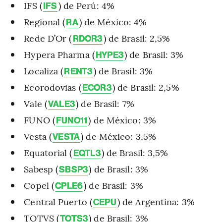
IFS (
) de Perú: 4%
IFS
Regional (
) de México: 4%
RA
Rede D’Or (
) de Brasil: 2,5%
RDOR3
Hypera Pharma (
) de Brasil: 3%
HYPE3
Localiza (
) de Brasil: 3%
RENT3
Ecorodovias (
) de Brasil: 2,5%
ECOR3
Vale (
) de Brasil: 7%
VALE3
FUNO (
) de México: 3%
FUNO11
Vesta (
) de México: 3,5%
VESTA
Equatorial (
) de Brasil: 3,5%
EQTL3
Sabesp (
) de Brasil: 3%
SBSP3
Copel (
) de Brasil: 3%
CPLE6
Central Puerto (
) de Argentina: 3%
CEPU
TOTVS (
) de Brasil: 3%
TOTS3