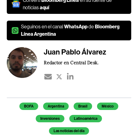
Convertí
Bloomberg Línea
en su fuente de
noticias
aquí
Seguínos en el canal
WhatsApp
de
Bloomberg
Línea Argentina
Juan Pablo Álvarez
Redactor en Central Desk.
Temas de este artículo
BOFA
Argentina
Brasil
México
Inversiones
Latinoamérica
Las noticias del día