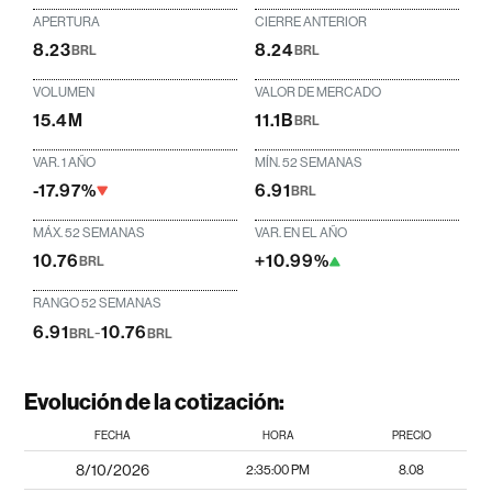
APERTURA
CIERRE ANTERIOR
8.23
8.24
BRL
BRL
VOLUMEN
VALOR DE MERCADO
15.4M
11.1B
BRL
VAR. 1 AÑO
MÍN. 52 SEMANAS
-17.97%
6.91
BRL
MÁX. 52 SEMANAS
VAR. EN EL AÑO
10.76
+10.99%
BRL
RANGO 52 SEMANAS
6.91
-
10.76
BRL
BRL
Evolución de la cotización:
FECHA
HORA
PRECIO
8/10/2026
2:35:00 PM
8.08