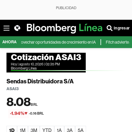
PUBLICIDAD
Ingresar
AHORA
a aprovechar oportunidades de crecimiento en IA
Fitch advierte a Chile qu
Cotización ASAI3
Hoy | agosto 10, 2026 | 02:35 PM
Bloomberg Línea
Sendas Distribuidora S/A
ASAI3
8.08
BRL
-1.94%
-0.16 BRL
1D
1M
3M
YTD
1A
3A
5A