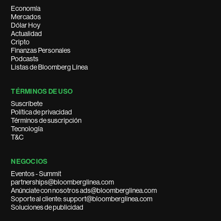
Economía
Mercados
Dólar Hoy
Actualidad
Cripto
Finanzas Personales
Podcasts
Listas de Bloomberg Línea
TÉRMINOS DE USO
Suscríbete
Política de privacidad
Términos de suscripción
Tecnología
T&C
NEGOCIOS
Eventos - Summit
partnerships@bloomberglinea.com
Anúnciate con nosotros ads@bloomberglinea.com
Soporte al cliente: support@bloomberglinea.com
Soluciones de publicidad