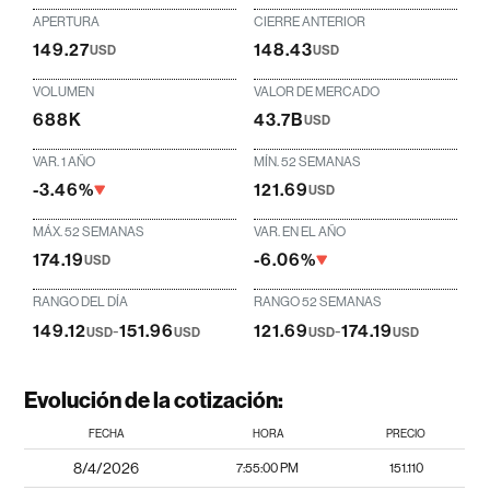
APERTURA
CIERRE ANTERIOR
149.27
148.43
USD
USD
VOLUMEN
VALOR DE MERCADO
688K
43.7B
USD
VAR. 1 AÑO
MÍN. 52 SEMANAS
-3.46%
121.69
USD
MÁX. 52 SEMANAS
VAR. EN EL AÑO
174.19
-6.06%
USD
RANGO DEL DÍA
RANGO 52 SEMANAS
149.12
-
151.96
121.69
-
174.19
USD
USD
USD
USD
Evolución de la cotización:
FECHA
HORA
PRECIO
8/4/2026
7:55:00 PM
151.110