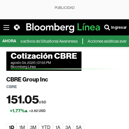
PUBLICIDAD
Ingresar
AHORA
pra de activos de Situational Awareness
Acciones asiáticas avanzan por la 
Cotización CBRE
agosto 04, 2026 | 07:55 PM
Bloomberg Línea
CBRE Group Inc
CBRE
151.05
USD
+1.77%
+2.62 USD
1D
1M
3M
YTD
1A
3A
5A