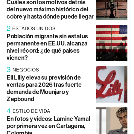
Cuáles son los motivos detrás
del nuevo máximo histórico del
cobre y hasta dónde puede llegar
2
ESTADOS UNIDOS
Población migrante sin estatus
permanente en EE.UU. alcanza
nivel récord: ¿de qué países
vienen?
3
NEGOCIOS
Eli Lilly eleva su previsión de
ventas para 2026 tras fuerte
demanda de Mounjaro y
Zepbound
4
ESTILO DE VIDA
En fotos y videos: Lamine Yamal
por primera vez en Cartagena,
Colombia