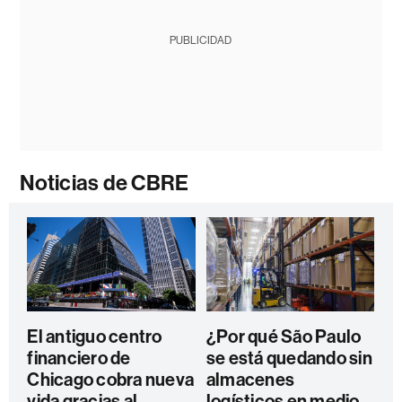
PUBLICIDAD
Noticias de CBRE
El antiguo centro
¿Por qué São Paulo
financiero de
se está quedando sin
Chicago cobra nueva
almacenes
vida gracias al
logísticos en medio