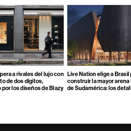
era a rivales del lujo con
Live Nation elige a Brasil
o de dos dígitos,
construir la mayor arena
 por los diseños de Blazy
de Sudamérica: los detal