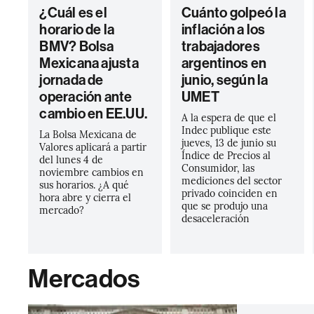
¿Cuál es el
Cuánto golpeó la
horario de la
inflación a los
BMV? Bolsa
trabajadores
Mexicana ajusta
argentinos en
jornada de
junio, según la
operación ante
UMET
cambio en EE.UU.
A la espera de que el
Indec publique este
La Bolsa Mexicana de
jueves, 13 de junio su
Valores aplicará a partir
Índice de Precios al
del lunes 4 de
Consumidor, las
noviembre cambios en
mediciones del sector
sus horarios. ¿A qué
privado coinciden en
hora abre y cierra el
que se produjo una
mercado?
desaceleración
Mercados