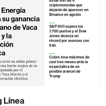
Estas son las 6
criptomonedas que
Energía
dejarán de aparecer en
Binance en agosto
a su ganancia
mano de Vaca
S&P 500 supera los
7.700 puntos y el Dow
y la
Jones alcanza un
récord por avances con
ción
Irán
ca
Cobre toca máximos de
 cerró un sólido primer
casi tres meses ante la
 una fuerte mejora de su
expectativa de un
mpulsada por el
posible arancel de
e Vaca Muerta y el
Trump
eración eléctrica.
g Línea