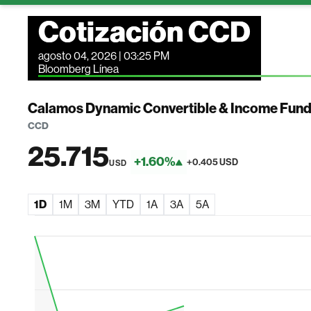
Cotización CCD
agosto 04, 2026 | 03:25 PM
Bloomberg Línea
Calamos Dynamic Convertible & Income Fun
CCD
25.715
+1.60%
+0.405 USD
USD
1D
1M
3M
YTD
1A
3A
5A