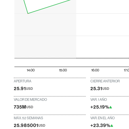
14:00
15:00
16:00
17:
APERTURA
CIERRE ANTERIOR
25.91
25.31
USD
USD
VALOR DE MERCADO
VAR. 1 AÑO
735M
+25.19%
USD
MÁX. 52 SEMANAS
VAR. EN EL AÑO
25.985001
+23.39%
USD