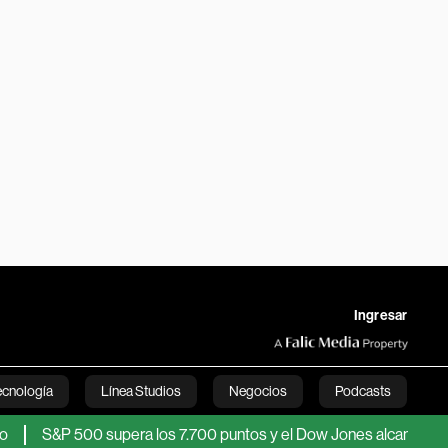
Ingresar
ecnología
Línea Studios
Negocios
Podcasts
 500 supera los 7.700 puntos y el Dow Jones alcanza un récord po
English