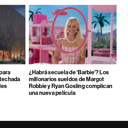
 para
¿Habrá secuela de ‘Barbie’? Los
 techada
millonarios sueldos de Margot
les
Robbie y Ryan Gosling complican
una nueva película