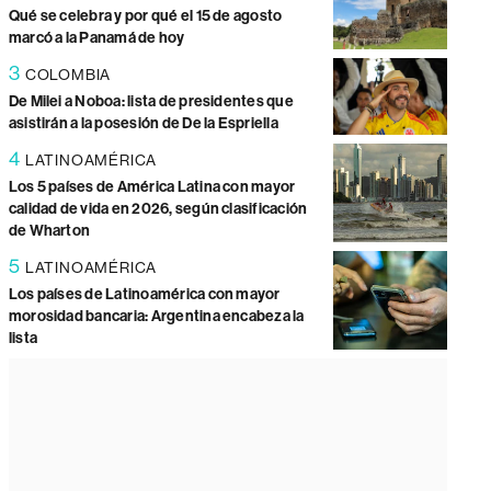
Qué se celebra y por qué el 15 de agosto
marcó a la Panamá de hoy
3
COLOMBIA
De Milei a Noboa: lista de presidentes que
asistirán a la posesión de De la Espriella
4
LATINOAMÉRICA
Los 5 países de América Latina con mayor
calidad de vida en 2026, según clasificación
de Wharton
5
LATINOAMÉRICA
Los países de Latinoamérica con mayor
morosidad bancaria: Argentina encabeza la
lista