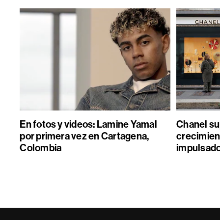
En fotos y videos: Lamine Yamal
Chanel sup
por primera vez en Cartagena,
crecimient
Colombia
impulsado