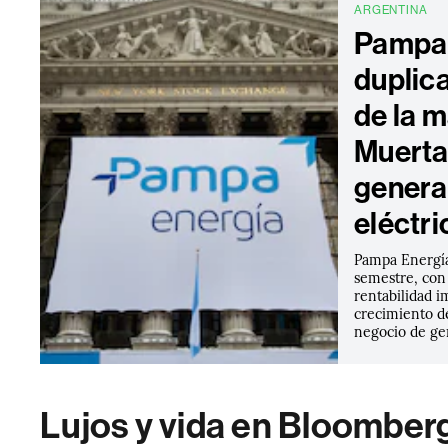
ARGENTINA
Pampa 
duplic
de la 
Muerta 
genera
eléctri
Pampa Energía
semestre, con
rentabilidad i
crecimiento d
negocio de gen
Lujos y vida en Bloomber