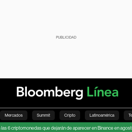
PUBLICIDAD
Mercados
Summit
Cripto
Latinoamérica
T
iptomonedas que dejarán de aparecer en Binance en agosto
S&P
Green
Economía
Estilo de vida
Mundo
Videos