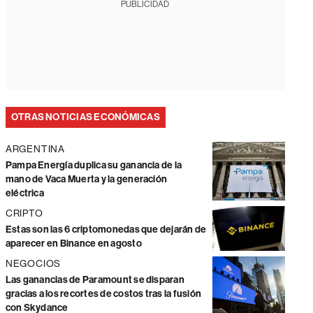
PUBLICIDAD
OTRAS NOTICIAS ECONÓMICAS
ARGENTINA
Pampa Energía duplica su ganancia de la
mano de Vaca Muerta y la generación
eléctrica
CRIPTO
Estas son las 6 criptomonedas que dejarán de
aparecer en Binance en agosto
NEGOCIOS
Las ganancias de Paramount se disparan
gracias a los recortes de costos tras la fusión
con Skydance