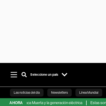
Seleccione un país
Las noticias del día
Newsletters
Línea Mundial
o de Vaca Muerta y la generación eléctrica
AHORA
Estas son las 6 cr
Bloomberg 