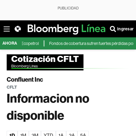
PUBLICIDAD
Ingresar
AHORA
n de Ecopetrol
Fondos de cobertura sufren fuertes pérdidas por desplome
Cotización CFLT
Bloomberg Línea
Confluent Inc
CFLT
Informacion no
disponible
1D
1M
3M
YTD
1A
3A
5A