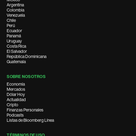
Argentina
Colombia
Venezuela
Chile
Perú
Ecuador
Panamá
Uruguay
Costa Rica
El Salvador
República Dominicana
Guatemala
SOBRE NOSOTROS
Economía
Mercados
Dólar Hoy
Actualidad
Cripto
Finanzas Personales
Podcasts
Listas de Bloomberg Línea
TÉRMINOS DE USO