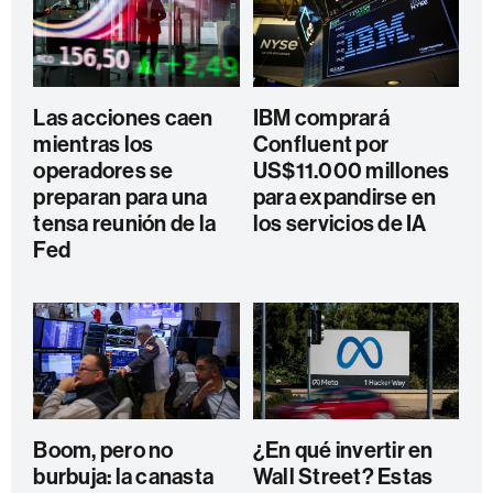
Las acciones caen
IBM comprará
mientras los
Confluent por
operadores se
US$11.000 millones
preparan para una
para expandirse en
tensa reunión de la
los servicios de IA
Fed
Boom, pero no
¿En qué invertir en
burbuja: la canasta
Wall Street? Estas