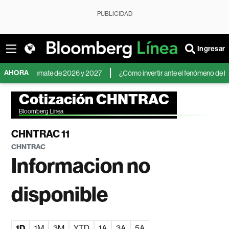
PUBLICIDAD
Ingresar
AHORA
ara el remate de 2026 y 2027
¿Cómo invertir ante el fenómeno de El Niño?
Cotización CHNTRAC
Bloomberg Línea
CHNTRAC 11
CHNTRAC
Informacion no
disponible
1D
1M
3M
YTD
1A
3A
5A