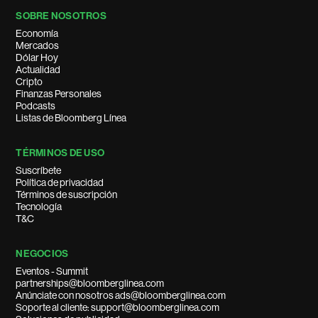
SOBRE NOSOTROS
Economía
Mercados
Dólar Hoy
Actualidad
Cripto
Finanzas Personales
Podcasts
Listas de Bloomberg Línea
TÉRMINOS DE USO
Suscríbete
Política de privacidad
Términos de suscripción
Tecnología
T&C
NEGOCIOS
Eventos - Summit
partnerships@bloomberglinea.com
Anúnciate con nosotros ads@bloomberglinea.com
Soporte al cliente: support@bloomberglinea.com