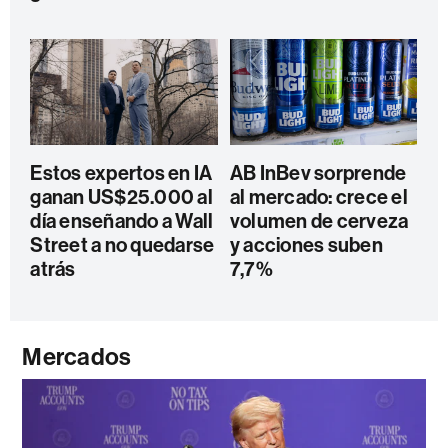
Estos expertos en IA
AB InBev sorprende
ganan US$25.000 al
al mercado: crece el
día enseñando a Wall
volumen de cerveza
Street a no quedarse
y acciones suben
atrás
7,7%
Mercados