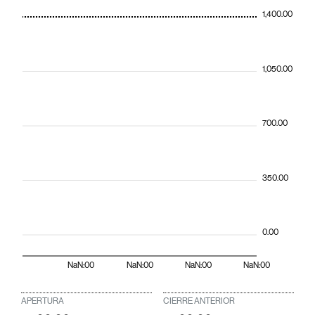
1,400.00
1,050.00
700.00
350.00
0.00
NaN:00
NaN:00
NaN:00
NaN:00
APERTURA
CIERRE ANTERIOR