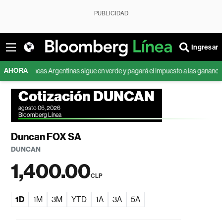
PUBLICIDAD
Ingresar
AHORA
rolíneas Argentinas sigue en verde y pagará el impuesto a las ganancias por pr
Cotización DUNCAN
agosto 06, 2026
Bloomberg Línea
Duncan FOX SA
DUNCAN
1,400.00
CLP
1D
1M
3M
YTD
1A
3A
5A