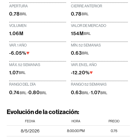
APERTURA
CIERRE ANTERIOR
0.78
0.78
BRL
BRL
VOLUMEN
VALOR DE MERCADO
1.06M
154M
BRL
VAR. 1 AÑO
MÍN. 52 SEMANAS
-6.05%
0.63
BRL
MÁX. 52 SEMANAS
VAR. EN EL AÑO
1.07
-12.20%
BRL
RANGO DEL DÍA
RANGO 52 SEMANAS
0.74
-
0.80
0.63
-
1.07
BRL
BRL
BRL
BRL
Evolución de la cotización:
FECHA
HORA
PRECIO
8/5/2026
8:00:00 PM
0.75