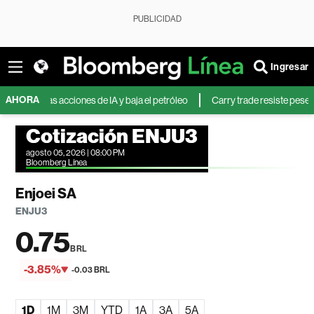
PUBLICIDAD
Ingresar
AHORA
 de las acciones de IA y baja el petróleo
Carry trade resiste pese a la pér
Cotización ENJU3
agosto 05, 2026 | 08:00 PM
Bloomberg Línea
Enjoei SA
ENJU3
0.75
BRL
-3.85%
-0.03 BRL
1D
1M
3M
YTD
1A
3A
5A