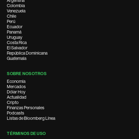
Argentina
Colombia
Venezuela
Chile
Perú
Ecuador
Panamá
Uruguay
Costa Rica
El Salvador
República Dominicana
Guatemala
SOBRE NOSOTROS
Economía
Mercados
Dólar Hoy
Actualidad
Cripto
Finanzas Personales
Podcasts
Listas de Bloomberg Línea
TÉRMINOS DE USO