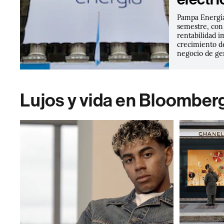
Pampa Energía
semestre, con
rentabilidad i
crecimiento d
negocio de gen
Lujos y vida en Bloomber