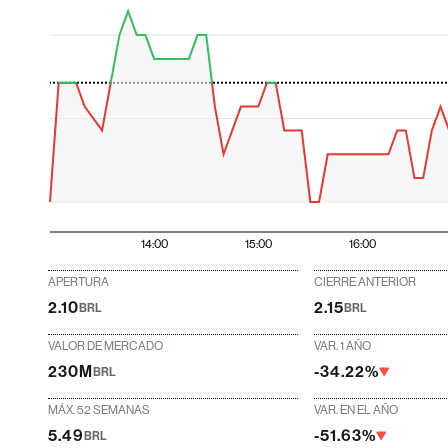
14:00
15:00
16:00
APERTURA
CIERRE ANTERIOR
2.10
2.15
BRL
BRL
VALOR DE MERCADO
VAR. 1 AÑO
230M
-34.22%
BRL
MÁX. 52 SEMANAS
VAR. EN EL AÑO
5.49
-51.63%
BRL