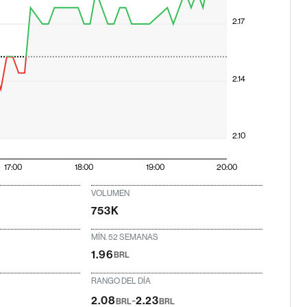
2.17
2.14
2.10
17:00
18:00
19:00
20:00
VOLUMEN
753K
MÍN. 52 SEMANAS
1.96
BRL
RANGO DEL DÍA
-
2.08
2.23
BRL
BRL