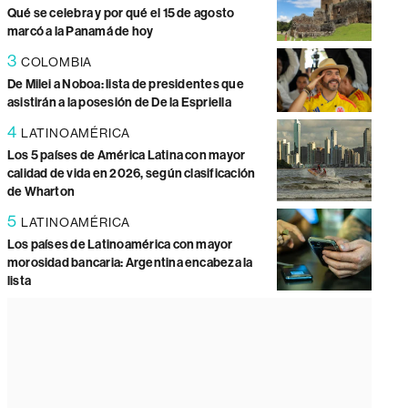
Qué se celebra y por qué el 15 de agosto
marcó a la Panamá de hoy
3
COLOMBIA
De Milei a Noboa: lista de presidentes que
asistirán a la posesión de De la Espriella
4
LATINOAMÉRICA
Los 5 países de América Latina con mayor
calidad de vida en 2026, según clasificación
de Wharton
5
LATINOAMÉRICA
Los países de Latinoamérica con mayor
morosidad bancaria: Argentina encabeza la
lista