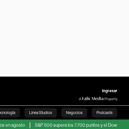
Ingresar
ecnología
Línea Studios
Negocios
Podcasts
osto
S&P 500 supera los 7.700 puntos y el Dow Jones alcanza 
English