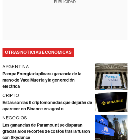
PUBLICIDAD
OTRAS NOTICIAS ECONÓMICAS
ARGENTINA
Pampa Energía duplica su ganancia de la
mano de Vaca Muerta y la generación
eléctrica
CRIPTO
Estas son las 6 criptomonedas que dejarán de
aparecer en Binance en agosto
NEGOCIOS
Las ganancias de Paramount se disparan
gracias a los recortes de costos tras la fusión
con Skydance