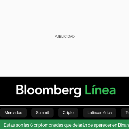
PUBLICIDAD
Mercados
Summit
Cripto
Latinoamérica
T
son las 6 criptomonedas que dejarán de aparecer en Binance en ag
Green
Economía
Estilo de vida
Mundo
Videos