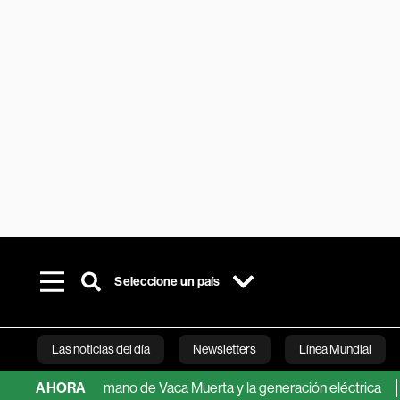
Seleccione un país
Las noticias del día
Newsletters
Línea Mundial
ia de la mano de Vaca Muerta y la generación eléctrica
AHORA
Estas 
Bloomberg 