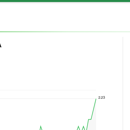
A
2.23