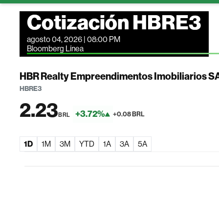
Cotización HBRE3
agosto 04, 2026 | 08:00 PM
Bloomberg Línea
HBR Realty Empreendimentos Imobiliarios S
HBRE3
2.23
+3.72%
+0.08 BRL
BRL
1D
1M
3M
YTD
1A
3A
5A