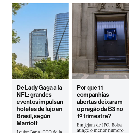
De Lady Gaga a la
Por que 11
NFL: grandes
companhias
eventos impulsan
abertas deixaram
hoteles de lujo en
o pregão da B3 no
Brasil, según
1º trimestre?
Marriott
Em jejum de IPO, Bolsa
atinge o menor número
Louise Bang, CCO de la