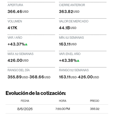
APERTURA
CIERRE ANTERIOR
366.46
363.82
USD
USD
VOLUMEN
VALOR DE MERCADO
417K
44.1B
USD
VAR. 1 AÑO
MÍN. 52 SEMANAS
+43.37%
163.11
USD
MÁX. 52 SEMANAS
VAR. EN EL AÑO
426.00
+43.38%
USD
RANGO DEL DÍA
RANGO 52 SEMANAS
355.89
-
368.66
163.11
-
426.00
USD
USD
USD
USD
Evolución de la cotización:
FECHA
HORA
PRECIO
8/6/2026
7:55:00 PM
366.92