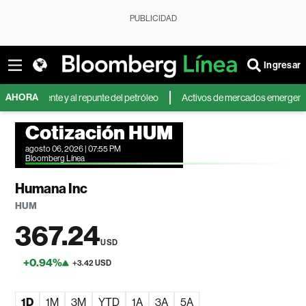
PUBLICIDAD
Ingresar
AHORA
riente y al repunte del petróleo
Activos de mercados emergentes caen po
Cotización HUM
agosto 06, 2026 | 07:55 PM
Bloomberg Línea
Humana Inc
HUM
367.24
USD
+0.94%
+3.42 USD
1D
1M
3M
YTD
1A
3A
5A