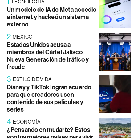
1
TECNOLOGÍA
Un modelo de IA de Meta accedió
a internet y hackeó un sistema
externo
2
MÉXICO
Estados Unidos acusa a
miembros del Cártel Jalisco
Nueva Generación de tráfico y
fraude
3
ESTILO DE VIDA
Disney y TikTok logran acuerdo
para que creadores usen
contenido de sus películas y
series
4
ECONOMÍA
¿Pensando en mudarte? Estos
son los mejores países para vivir