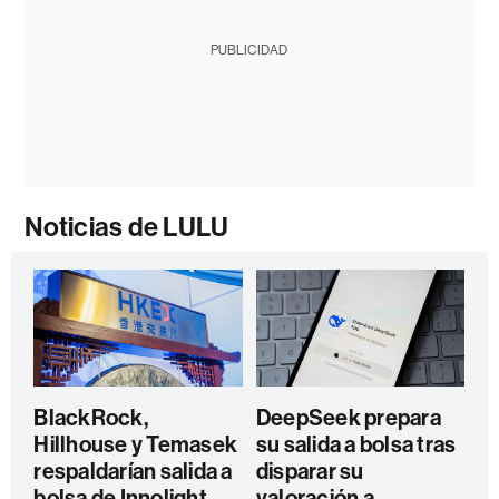
PUBLICIDAD
Noticias de LULU
BlackRock,
DeepSeek prepara
Hillhouse y Temasek
su salida a bolsa tras
respaldarían salida a
disparar su
bolsa de Innolight
valoración a