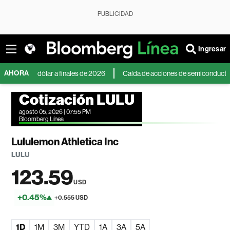
PUBLICIDAD
Ingresar
AHORA
e al dólar a finales de 2026
Caída de acciones de semiconductores en Asi
Cotización LULU
agosto 05, 2026 | 07:55 PM
Bloomberg Línea
Lululemon Athletica Inc
LULU
123.59
USD
+0.45%
+0.555 USD
1D
1M
3M
YTD
1A
3A
5A