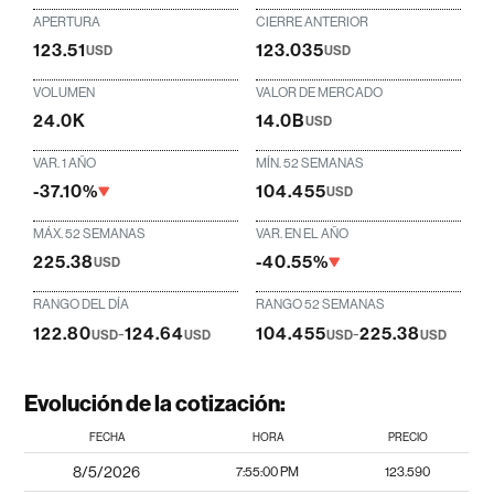
APERTURA
CIERRE ANTERIOR
123.51
123.035
USD
USD
VOLUMEN
VALOR DE MERCADO
24.0K
14.0B
USD
VAR. 1 AÑO
MÍN. 52 SEMANAS
-37.10%
104.455
USD
MÁX. 52 SEMANAS
VAR. EN EL AÑO
225.38
-40.55%
USD
RANGO DEL DÍA
RANGO 52 SEMANAS
122.80
-
124.64
104.455
-
225.38
USD
USD
USD
USD
Evolución de la cotización:
FECHA
HORA
PRECIO
8/5/2026
7:55:00 PM
123.590