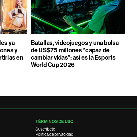
les ya
Batallas, videojuegos y una bolsa
ones y
de US$75 millones “capaz de
tirlas en
cambiar vidas”: así es la Esports
World Cup 2026
TÉRMINOS DE USO
Suscríbete
Política de privacidad