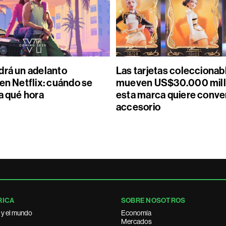
drá un adelanto
Las tarjetas coleccionab
en Netflix: cuándo se
mueven US$30.000 mill
a qué hora
esta marca quiere conver
accesorio
RICA
SOBRE NOSOTROS
 y el mundo
Economía
Mercados