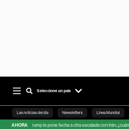
Seleccione un país
Las noticias del día
Newsletters
Línea Mundial
TACO de Trump le pone fecha a otra escalada con Irán: ¿cuándo ser
AHORA
Bloomberg 