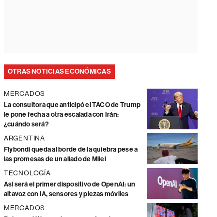
OTRAS NOTICIAS ECONÓMICAS
MERCADOS
La consultora que anticipó el TACO de Trump
le pone fecha a otra escalada con Irán:
¿cuándo será?
ARGENTINA
Flybondi queda al borde de la quiebra pese a
las promesas de un aliado de Milei
TECNOLOGÍA
Así será el primer dispositivo de OpenAI: un
altavoz con IA, sensores y piezas móviles
MERCADOS