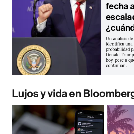
fecha a
escalad
¿cuánd
Un análisis d
identifica un
probabilidad p
Donald Trump 
hoy, pese a qu
continúan.
Lujos y vida en Bloomber