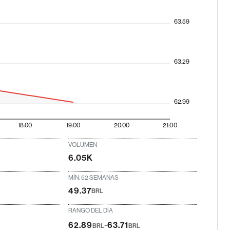
63.59
63.29
62.99
18:00
19:00
20:00
21:00
VOLUMEN
6.05K
MÍN. 52 SEMANAS
49.37
BRL
RANGO DEL DÍA
-
62.89
63.71
BRL
BRL