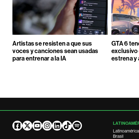
Artistas se resisten a que sus
GTA 6 ten
voces y canciones sean usadas
exclusivo 
para entrenar a la IA
estrena y 
LATINOAMÉ
Latinoamérica
Brasil