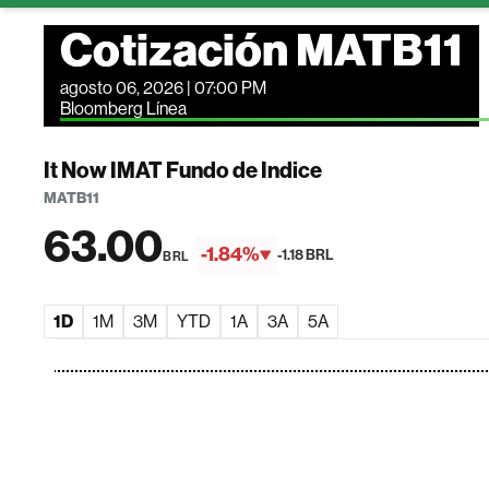
Cotización MATB11
agosto 06, 2026 | 07:00 PM
Bloomberg Línea
It Now IMAT Fundo de Indice
MATB11
63.00
-1.84%
-1.18 BRL
BRL
1D
1M
3M
YTD
1A
3A
5A