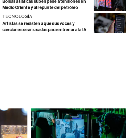
Bolsas asiáticas suben pese a tensiones en
Medio Oriente y al repunte del petróleo
TECNOLOGÍA
Artistas se resisten a que sus voces y
canciones sean usadas para entrenar a la IA