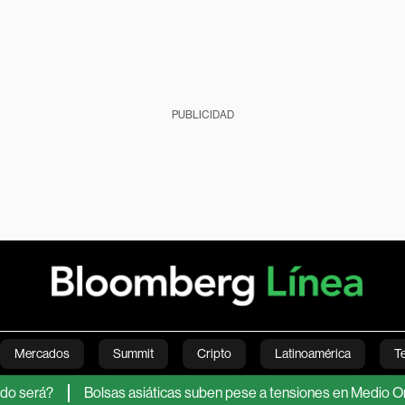
PUBLICIDAD
Mercados
Summit
Cripto
Latinoamérica
T
á?
Bolsas asiáticas suben pese a tensiones en Medio Oriente y 
Green
Economía
Estilo de vida
Mundo
Videos