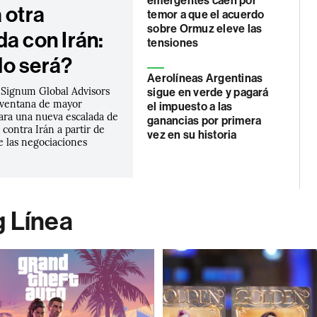
emergentes caen por
 otra
temor a que el acuerdo
sobre Ormuz eleve las
a con Irán:
tensiones
o será?
Aerolíneas Argentinas
e Signum Global Advisors
sigue en verde y pagará
a ventana de mayor
el impuesto a las
ara una nueva escalada de
ganancias por primera
contra Irán a partir de
vez en su historia
e las negociaciones
g Línea