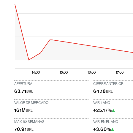
14:00
15:00
16:00
17:00
APERTURA
CIERRE ANTERIOR
63.71
64.18
BRL
BRL
VALOR DE MERCADO
VAR. 1 AÑO
161M
+25.17%
BRL
MÁX. 52 SEMANAS
VAR. EN EL AÑO
70.91
+3.60%
BRL