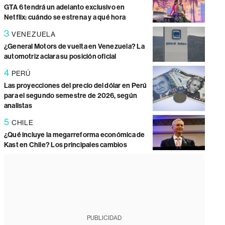
GTA 6 tendrá un adelanto exclusivo en
Netflix: cuándo se estrena y a qué hora
3
VENEZUELA
¿General Motors de vuelta en Venezuela? La
automotriz aclara su posición oficial
4
PERÚ
Las proyecciones del precio del dólar en Perú
para el segundo semestre de 2026, según
analistas
5
CHILE
¿Qué incluye la megarreforma económica de
Kast en Chile? Los principales cambios
PUBLICIDAD