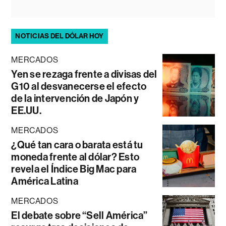
NOTICIAS DEL DÓLAR HOY
MERCADOS
Yen se rezaga frente a divisas del
G10 al desvanecerse el efecto
de la intervención de Japón y
EE.UU.
MERCADOS
¿Qué tan cara o barata está tu
moneda frente al dólar? Esto
revela el Índice Big Mac para
América Latina
MERCADOS
El debate sobre “Sell América”