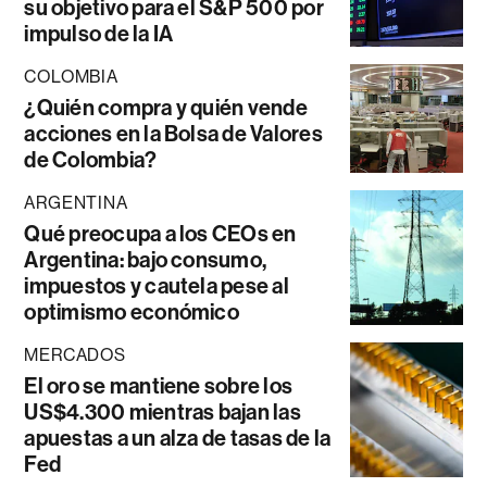
su objetivo para el S&P 500 por
impulso de la IA
COLOMBIA
¿Quién compra y quién vende
acciones en la Bolsa de Valores
de Colombia?
ARGENTINA
Qué preocupa a los CEOs en
Argentina: bajo consumo,
impuestos y cautela pese al
optimismo económico
MERCADOS
El oro se mantiene sobre los
US$4.300 mientras bajan las
apuestas a un alza de tasas de la
Fed