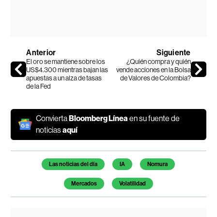
Anterior
Siguiente
El oro se mantiene sobre los
¿Quién compra y quién
US$4.300 mientras bajan las
vende acciones en la Bolsa
apuestas a un alza de tasas
de Valores de Colombia?
de la Fed
Convierta
Bloomberg Línea
en su fuente de
noticias
aquí
Temas de este artículo
Las noticias del día
IA
Nomura
Mercados
Volatilidad