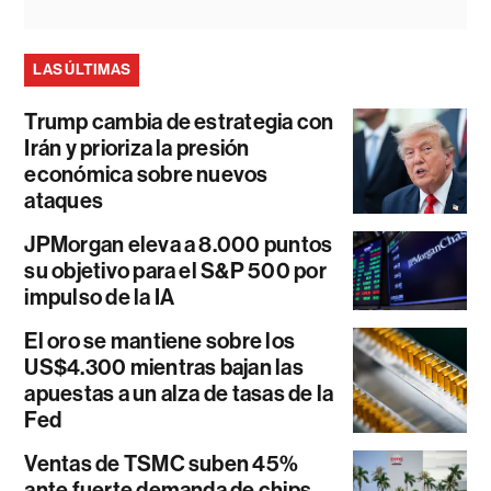
LAS ÚLTIMAS
Trump cambia de estrategia con
Irán y prioriza la presión
económica sobre nuevos
ataques
JPMorgan eleva a 8.000 puntos
su objetivo para el S&P 500 por
impulso de la IA
El oro se mantiene sobre los
US$4.300 mientras bajan las
apuestas a un alza de tasas de la
Fed
Ventas de TSMC suben 45%
ante fuerte demanda de chips