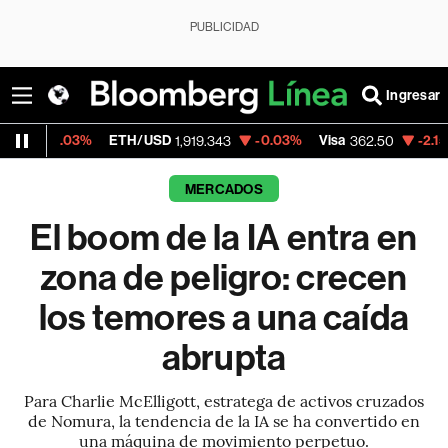
PUBLICIDAD
Ingresar
ETH/USD
-0.03%
Visa
-2.15%
MercadoLibr
1,919.343
362.50
MERCADOS
El boom de la IA entra en
zona de peligro: crecen
los temores a una caída
abrupta
Para Charlie McElligott, estratega de activos cruzados
de Nomura, la tendencia de la IA se ha convertido en
una máquina de movimiento perpetuo.