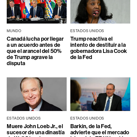
MUNDO
ESTADOS UNIDOS
Canadá lucha por llegar
Trump reactiva el
a un acuerdo antes de
intento de destituir a la
que el arancel del 50%
gobernadora Lisa Cook
de Trump agrave la
de la Fed
disputa
ESTADOS UNIDOS
ESTADOS UNIDOS
Muere John Loeb Jr., el
Barkin, de la Fed,
sucesor de una dinastía
advierte que el mercado