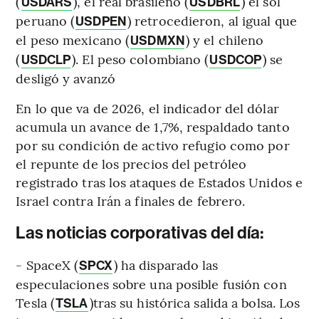
(
), el real brasileño (
) el sol
USDARS
USDBRL
peruano (
) retrocedieron, al igual que
USDPEN
el peso mexicano (
) y el chileno
USDMXN
(
). El peso colombiano (
) se
USDCLP
USDCOP
desligó y avanzó
En lo que va de 2026, el indicador del dólar
acumula un avance de 1,7%, respaldado tanto
por su condición de activo refugio como por
el repunte de los precios del petróleo
registrado tras los ataques de Estados Unidos e
Israel contra Irán a finales de febrero.
Las noticias corporativas del día:
- SpaceX (
) ha disparado las
SPCX
especulaciones sobre una posible fusión con
Tesla (
)tras su histórica salida a bolsa. Los
TSLA