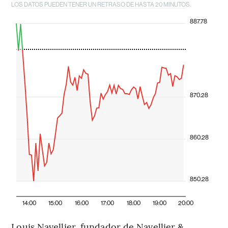
LOS DATOS PUEDEN TENER UN RETRASO DE HASTA 20 MINUTOS.
887.78
870.28
860.28
850.28
14:00
15:00
16:00
17:00
18:00
19:00
20:00
Louis Navellier, fundador de Navellier &