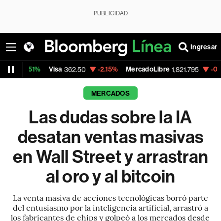
PUBLICIDAD
Ingresar
Visa
-2.15%
MercadoLibre
-0.14%
Banco de
362.50
1,821.795
MERCADOS
Las dudas sobre la IA
desatan ventas masivas
en Wall Street y arrastran
al oro y al bitcoin
La venta masiva de acciones tecnológicas borró parte
del entusiasmo por la inteligencia artificial, arrastró a
los fabricantes de chips y golpeó a los mercados desde