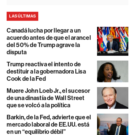
LAS ÚLTIMAS
Canadá lucha por llegar a un
acuerdo antes de que el arancel
del 50% de Trump agrave la
disputa
Trump reactiva el intento de
destituir a la gobernadora Lisa
Cook de la Fed
Muere John Loeb Jr., el sucesor
de una dinastía de Wall Street
que se volcó a la política
Barkin, de la Fed, advierte que el
mercado laboral de EE.UU. está
en un “equilibrio débil”