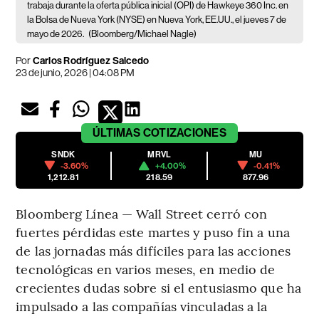
trabaja durante la oferta pública inicial (OPI) de Hawkeye 360 ​​Inc. en
la Bolsa de Nueva York (NYSE) en Nueva York, EE.UU., el jueves 7 de
mayo de 2026.
(Bloomberg/Michael Nagle)
Por
Carlos Rodríguez Salcedo
23 de junio, 2026 | 04:08 PM
ÚLTIMAS
COTIZACIONES
SNDK
MRVL
MU
-3.60%
+4.00%
-0.41%
1,212.81
218.59
877.96
Bloomberg Línea — Wall Street cerró con
fuertes pérdidas este martes y puso fin a una
de las jornadas más difíciles para las acciones
tecnológicas en varios meses, en medio de
crecientes dudas sobre si el entusiasmo que ha
impulsado a las compañías vinculadas a la