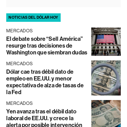
NOTICIAS DEL DÓLAR HOY
MERCADOS
El debate sobre “Sell América”
resurge tras decisiones de
Washington que siembran dudas
MERCADOS
Dólar cae tras débil dato de
empleo en EE.UU. y menor
expectativa de alza de tasas de
la Fed
MERCADOS
Yen avanza tras el débil dato
laboral de EE.UU. y crece la
alerta por posible intervención