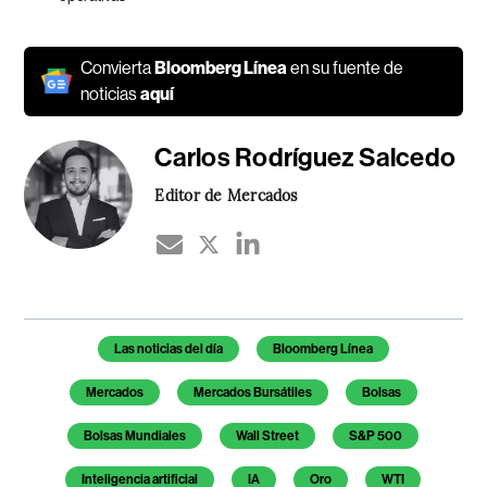
Convierta
Bloomberg Línea
en su fuente de
noticias
aquí
Carlos Rodríguez Salcedo
Editor de Mercados
Temas de este artículo
Las noticias del día
Bloomberg Línea
Mercados
Mercados Bursátiles
Bolsas
Bolsas Mundiales
Wall Street
S&P 500
Inteligencia artificial
IA
Oro
WTI