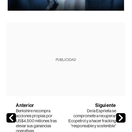
PUBLICIDAD
Anterior
Siguiente
Berkshire recompra
De la Espriella se
acciones propias por
compromete a recuperar
US$4.500 millones tras
Ecopetrol y a hacer fracking
elevar sus ganancias
“responsable y sostenible”
operativas