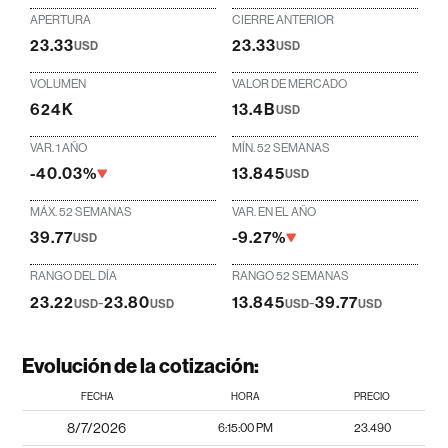
APERTURA
CIERRE ANTERIOR
23.33
23.33
USD
USD
VOLUMEN
VALOR DE MERCADO
624K
13.4B
USD
VAR. 1 AÑO
MÍN. 52 SEMANAS
-40.03%
13.845
USD
MÁX. 52 SEMANAS
VAR. EN EL AÑO
39.77
-9.27%
USD
RANGO DEL DÍA
RANGO 52 SEMANAS
23.22
-
23.80
13.845
-
39.77
USD
USD
USD
USD
Evolución de la cotización:
FECHA
HORA
PRECIO
8/7/2026
6:15:00 PM
23.490