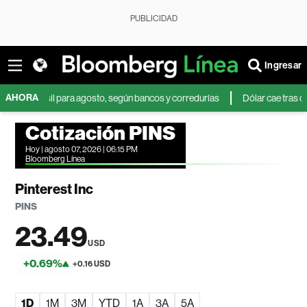
PUBLICIDAD
Ingresar
AHORA
Brasil para agosto, según bancos y corredurías
Dólar cae tras débil dato
Cotización PINS
Hoy | agosto 07, 2026 | 06:15 PM
Bloomberg Línea
Pinterest Inc
PINS
23.49
USD
+0.69%
+0.16 USD
1D
1M
3M
YTD
1A
3A
5A