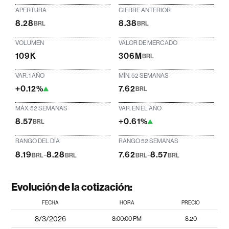
APERTURA
CIERRE ANTERIOR
8.28
8.38
BRL
BRL
VOLUMEN
VALOR DE MERCADO
109K
306M
BRL
VAR. 1 AÑO
MÍN. 52 SEMANAS
+0.12%
7.62
BRL
MÁX. 52 SEMANAS
VAR. EN EL AÑO
8.57
+0.61%
BRL
RANGO DEL DÍA
RANGO 52 SEMANAS
8.19
-
8.28
7.62
-
8.57
BRL
BRL
BRL
BRL
Evolución de la cotización:
FECHA
HORA
PRECIO
8/3/2026
8:00:00 PM
8.20