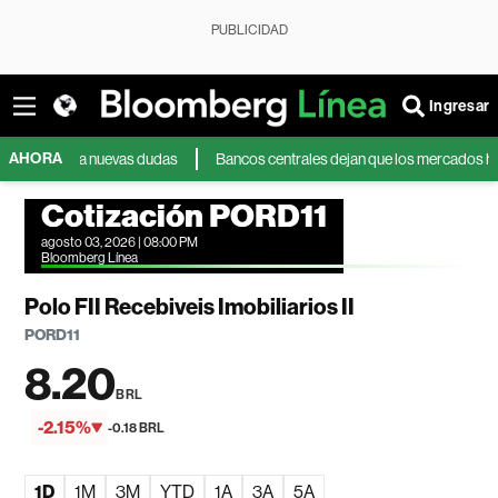
PUBLICIDAD
Ingresar
AHORA
nfrenta nuevas dudas
Bancos centrales dejan que los mercados hagan el tr
Cotización PORD11
agosto 03, 2026 | 08:00 PM
Bloomberg Línea
Polo FII Recebiveis Imobiliarios II
PORD11
8.20
BRL
-2.15%
-0.18 BRL
1D
1M
3M
YTD
1A
3A
5A