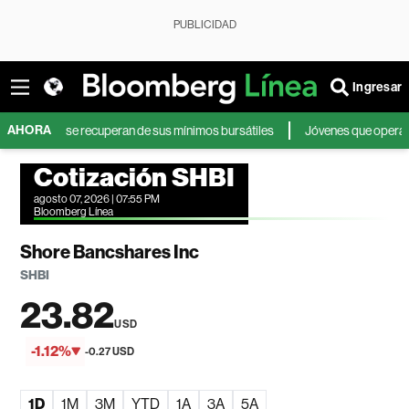
PUBLICIDAD
Ingresar
AHORA
res y se recuperan de sus mínimos bursátiles
Jóvenes que operan en bols
Cotización SHBI
agosto 07, 2026 | 07:55 PM
Bloomberg Línea
Shore Bancshares Inc
SHBI
23.82
USD
-1.12%
-0.27 USD
1D
1M
3M
YTD
1A
3A
5A