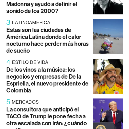
Madonna y ayudó a definir el
sonido de los 2000?
3
LATINOAMÉRICA
Estas son las ciudades de
América Latina donde el calor
nocturno hace perder más horas
de sueño
4
ESTILO DE VIDA
De los vinos a la música: los
negocios y empresas de De la
Espriella, el nuevo presidente de
Colombia
5
MERCADOS
La consultora que anticipó el
TACO de Trump le pone fecha a
otra escalada con Irán: ¿cuándo