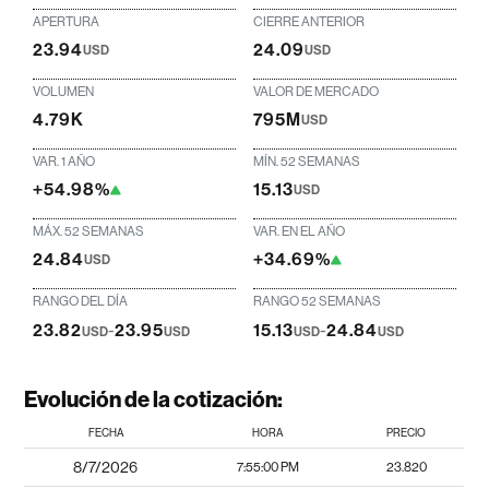
APERTURA
CIERRE ANTERIOR
23.94
24.09
USD
USD
VOLUMEN
VALOR DE MERCADO
4.79K
795M
USD
VAR. 1 AÑO
MÍN. 52 SEMANAS
+54.98%
15.13
USD
MÁX. 52 SEMANAS
VAR. EN EL AÑO
24.84
+34.69%
USD
RANGO DEL DÍA
RANGO 52 SEMANAS
23.82
-
23.95
15.13
-
24.84
USD
USD
USD
USD
Evolución de la cotización:
FECHA
HORA
PRECIO
8/7/2026
7:55:00 PM
23.820